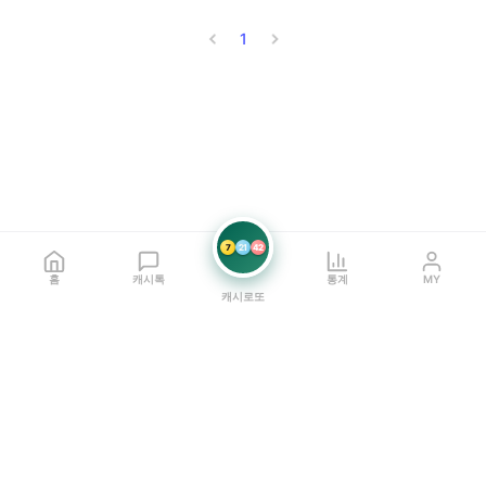
1
7
21
42
홈
캐시톡
통계
MY
캐시로또