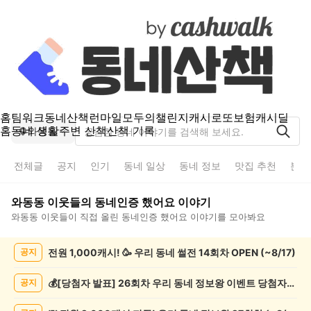
홈
팀워크
동네산책
런마일
모두의챌린지
캐시로또
보험
캐시딜
홈
동네 생활
주변 산책
산책 기록
와동동
전체글
공지
인기
동네 일상
동네 정보
맛집 추천
분실
와동동
이웃들의
동네인증 했어요
이야기
와동동
이웃들이 직접 올린
동네인증 했어요
이야기를 모아봐요
와
전원 1,000캐시! 🥳 우리 동네 썰전 14회차 OPEN (~8/17)
공지
동
동
동
💰[당첨자 발표] 26회차 우리 동네 정보왕 이벤트 당첨자를 발표합니다!
공지
네
인