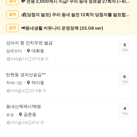
💸 전원 2,000캐시 지급! 우리 동네 정보왕 27회차 (~8/10)
공지
증
했
💰[당첨자 발표] 우리 동네 썰전 12회차 당첨자를 발표합니다!
공지
어
요
게
📢동네생활 커뮤니티 운영정책 (25.08 ver)
공지
시
글
강아지 똥 안치우면 벌금
목
5
대화동
댓글
질베르타
록
3개월 전
549
13
3
탄현동 경의선숲길^^
0
덕이동
댓글
헉예니맘
3개월 전
106
4
2
동네산책캐시10원
4
금촌동
댓글
숑숑
1년 전
767
39
6