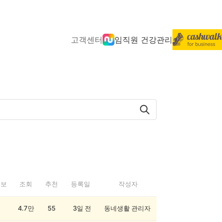
고객센터
임직원 건강관리
정보
조회
추천
등록일
작성자
4.7만
55
3일 전
동네생활 관리자