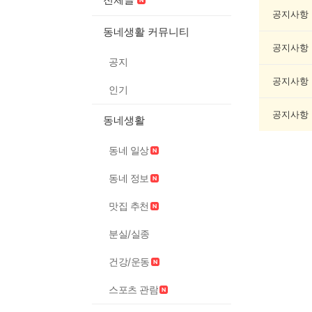
임/
오
공지사항
락
동네생활 커뮤니티
게
공지사항
시
공지
글
목
공지사항
인기
록
공지사항
동네생활
동네 일상
동네 정보
맛집 추천
분실/실종
건강/운동
스포츠 관람