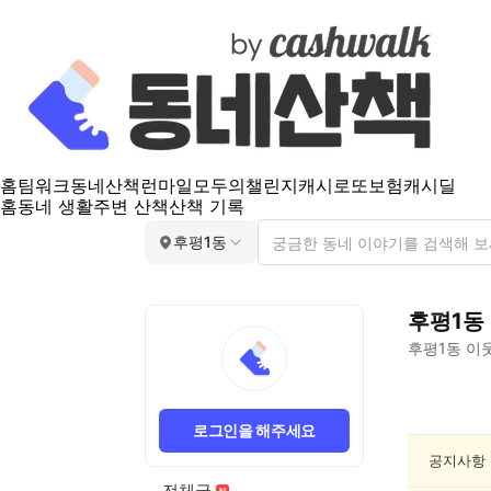
홈
팀워크
동네산책
런마일
모두의챌린지
캐시로또
보험
캐시딜
홈
동네 생활
주변 산책
산책 기록
후평1동
후평1동
후평1동
이웃
후
평
로그인을 해주세요
1
동
공지사항
게
전체글