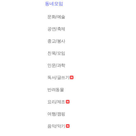
동네모임
문화/예술
공연/축제
종교/봉사
친목/모임
인문/과학
독서/글쓰기
반려동물
요리/제조
여행/캠핑
음악/악기