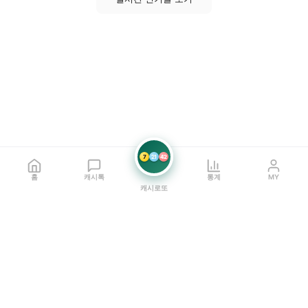
7
21
42
홈
캐시톡
통계
MY
캐시로또