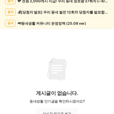
💸 전원 2,000캐시 지급! 우리 동네 정보왕 27회차 (~8/10)
공지
제
조
💰[당첨자 발표] 우리 동네 썰전 12회차 당첨자를 발표합니다!
공지
게
시
글
📢동네생활 커뮤니티 운영정책 (25.08 ver)
공지
목
록
게시글이 없습니다.
동네생활 인기글을 확인하시겠어요?
실시간 인기글 보기