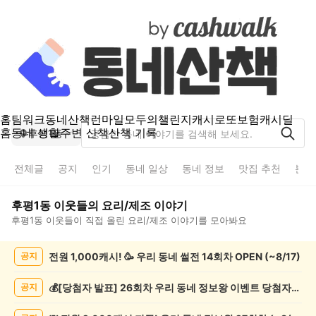
홈
팀워크
동네산책
런마일
모두의챌린지
캐시로또
보험
캐시딜
홈
동네 생활
주변 산책
산책 기록
후평1동
전체글
공지
인기
동네 일상
동네 정보
맛집 추천
분실
후평1동
이웃들의
요리/제조
이야기
후평1동
이웃들이 직접 올린
요리/제조
이야기를 모아봐요
후
전원 1,000캐시! 🥳 우리 동네 썰전 14회차 OPEN (~8/17)
공지
평
1
동
💰[당첨자 발표] 26회차 우리 동네 정보왕 이벤트 당첨자를 발표합니다!
공지
요
리/