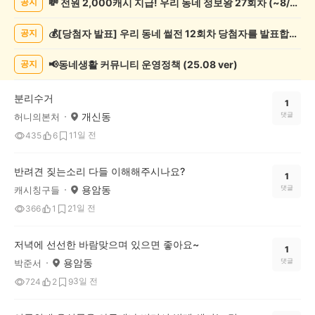
💸 전원 2,000캐시 지급! 우리 동네 정보왕 27회차 (~8/10)
공지
일
상
💰[당첨자 발표] 우리 동네 썰전 12회차 당첨자를 발표합니다!
공지
게
시
글
📢동네생활 커뮤니티 운영정책 (25.08 ver)
공지
목
록
분리수거
1
개신동
댓글
허니의본처
1일 전
435
6
1
반려견 짖는소리 다들 이해해주시나요?
1
용암동
댓글
캐시칭구들
1일 전
366
1
2
저녁에 선선한 바람맞으며 있으면 좋아요~
1
용암동
댓글
박준서
3일 전
724
2
9