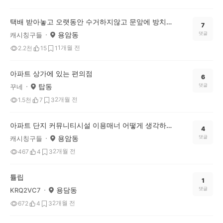
택배 받아놓고 오랫동안 수거하지않고 문앞에 방치하는거 괜찮나요?
7
용암동
댓글
캐시칭구들
1개월 전
2.2천
15
1
아파트 상가에 있는 편의점
6
탑동
댓글
꾸네
2개월 전
1.5천
7
3
아파트 단지 커뮤니티시설 이용매너 어떻게 생각하세요?
4
용암동
댓글
캐시칭구들
2개월 전
467
4
3
튤립
1
용담동
댓글
KRQ2VC7
2개월 전
672
4
3