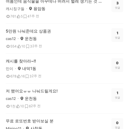
여름인데 음식물을 아무데나 버려서 벌레 생기는 것 같아요
3
용암동
댓글
캐시칭구들
1주 전
761
5
4
5만원 나눠준데요 상품권
1
운천동
댓글
cas12
2주 전
554
10
3
캐시를 찾아라~!!
0
내덕1동
댓글
민이
2주 전
678
16
3
저 됐어요ㅠㅠ 나눠드릴게요!
1
운천동
댓글
cas12
2주 전
1천
10
6
무료 로또번호 받아보실 분
0
사창동
댓글
Minjoo11