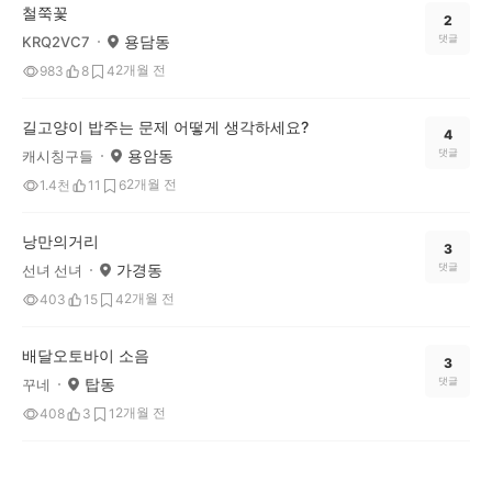
철쭉꽃
2
용담동
댓글
KRQ2VC7
2개월 전
983
8
4
길고양이 밥주는 문제 어떻게 생각하세요?
4
용암동
댓글
캐시칭구들
2개월 전
1.4천
11
6
낭만의거리
3
가경동
댓글
선녀 선녀
2개월 전
403
15
4
배달오토바이 소음
3
탑동
댓글
꾸네
2개월 전
408
3
1