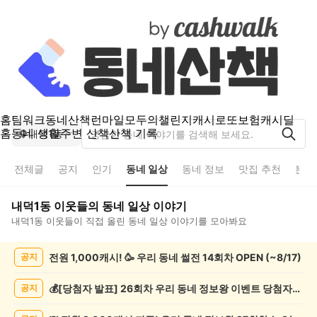
홈
팀워크
동네산책
런마일
모두의챌린지
캐시로또
보험
캐시딜
홈
동네 생활
주변 산책
산책 기록
내덕1동
전체글
공지
인기
동네 일상
동네 정보
맛집 추천
분실
내덕1동
이웃들의
동네 일상
이야기
내덕1동
이웃들이 직접 올린
동네 일상
이야기를 모아봐요
내
전원 1,000캐시! 🥳 우리 동네 썰전 14회차 OPEN (~8/17)
공지
덕
1
동
💰[당첨자 발표] 26회차 우리 동네 정보왕 이벤트 당첨자를 발표합니다!
공지
동
네