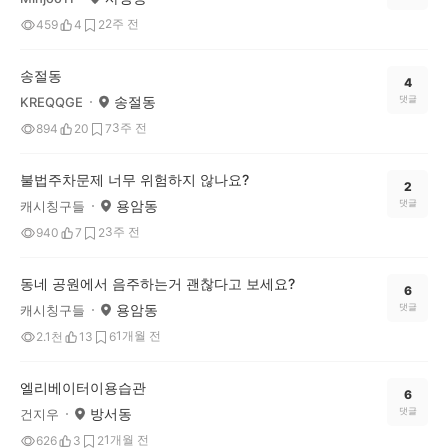
2주 전
459
4
2
송절동
4
송절동
댓글
KREQQGE
3주 전
894
20
7
불법주차문제 너무 위험하지 않나요?
2
용암동
댓글
캐시칭구들
3주 전
940
7
2
동네 공원에서 음주하는거 괜찮다고 보세요?
6
용암동
댓글
캐시칭구들
1개월 전
2.1천
13
6
엘리베이터이용습관
6
방서동
댓글
건지우
1개월 전
626
3
2