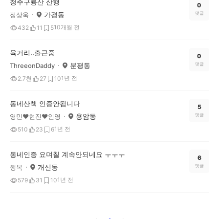
청주구룡산 산행
0
가경동
댓글
정상욱
10개월 전
432
11
5
육거리..출근중
0
분평동
댓글
ThreeonDaddy
1년 전
2.7천
27
10
동네산책 인증안됩니다
5
용암동
댓글
영민♥현진♥인영
1년 전
510
23
6
동네인증 요며칠 계속안되네요 ㅜㅜㅜ
6
개신동
댓글
행복
1년 전
579
31
10