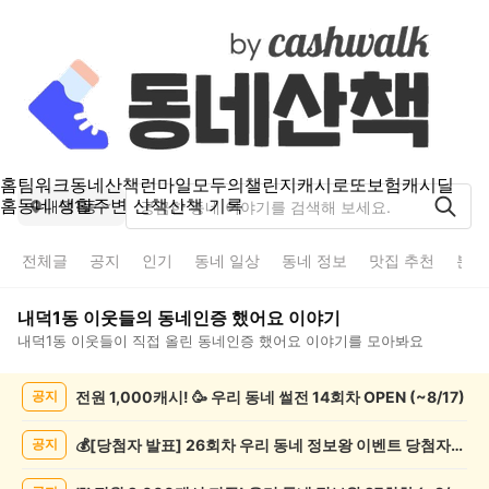
홈
팀워크
동네산책
런마일
모두의챌린지
캐시로또
보험
캐시딜
홈
동네 생활
주변 산책
산책 기록
내덕1동
전체글
공지
인기
동네 일상
동네 정보
맛집 추천
분실
내덕1동
이웃들의
동네인증 했어요
이야기
내덕1동
이웃들이 직접 올린
동네인증 했어요
이야기를 모아봐요
내
전원 1,000캐시! 🥳 우리 동네 썰전 14회차 OPEN (~8/17)
공지
덕
1
동
💰[당첨자 발표] 26회차 우리 동네 정보왕 이벤트 당첨자를 발표합니다!
공지
동
네