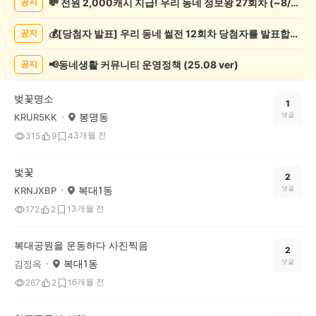
💸 전원 2,000캐시 지급! 우리 동네 정보왕 27회차 (~8/10)
공지
인
증
💰[당첨자 발표] 우리 동네 썰전 12회차 당첨자를 발표합니다!
공지
했
어
요
📢동네생활 커뮤니티 운영정책 (25.08 ver)
공지
게
시
벚꽃명소
글
1
봉명동
댓글
KRUR5KK
목
록
3개월 전
315
9
4
벛꽃
2
복대1동
댓글
KRNJXBP
3개월 전
172
2
1
복대공원을 운동하다 사진찍음
2
복대1동
댓글
김정옥
6개월 전
267
2
1