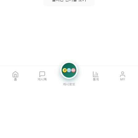
7
21
42
홈
캐시톡
통계
MY
캐시로또