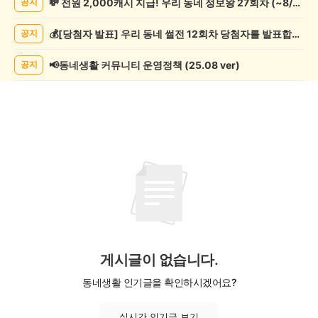
💸 전원 2,000캐시 지급! 우리 동네 정보왕 27회차 (~8/10)
공지
악
기
💰[당첨자 발표] 우리 동네 썰전 12회차 당첨자를 발표합니다!
공지
게
시
글
📢동네생활 커뮤니티 운영정책 (25.08 ver)
공지
목
록
게시글이 없습니다.
동네생활 인기글을 확인하시겠어요?
실시간 인기글 보기