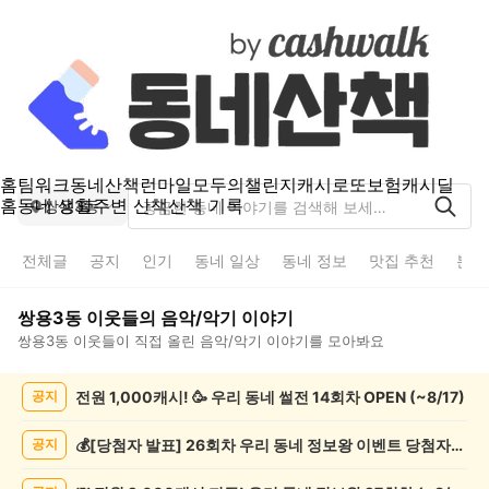
홈
팀워크
동네산책
런마일
모두의챌린지
캐시로또
보험
캐시딜
홈
동네 생활
주변 산책
산책 기록
쌍용3동
전체글
공지
인기
동네 일상
동네 정보
맛집 추천
분실
쌍용3동
이웃들의
음악/악기
이야기
쌍용3동
이웃들이 직접 올린
음악/악기
이야기를 모아봐요
쌍
전원 1,000캐시! 🥳 우리 동네 썰전 14회차 OPEN (~8/17)
공지
용
3
동
💰[당첨자 발표] 26회차 우리 동네 정보왕 이벤트 당첨자를 발표합니다!
공지
음
악/