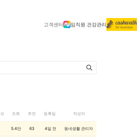
고객센터
임직원 건강관리
정보
조회
추천
등록일
작성자
5.4만
63
4일 전
동네생활 관리자