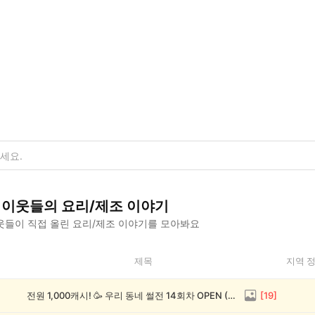
이웃들의
요리/제조
이야기
웃들이 직접 올린
요리/제조
이야기를 모아봐요
제목
지역 
전원 1,000캐시! 🥳 우리 동네 썰전 14회차 OPEN (~8/17)
[
19
]