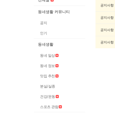
리/
제
공지사항
조
동네생활 커뮤니티
게
공지사항
시
공지
글
목
공지사항
인기
록
공지사항
동네생활
동네 일상
동네 정보
맛집 추천
분실/실종
건강/운동
스포츠 관람