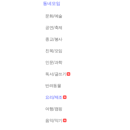
동네모임
문화/예술
공연/축제
종교/봉사
친목/모임
인문/과학
독서/글쓰기
반려동물
요리/제조
여행/캠핑
음악/악기