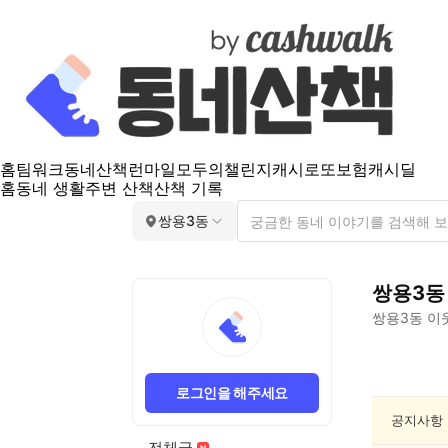
홈
팀워크
동네산책
런마일
모두의챌린지
캐시로또
보험
캐시딜
홈
동네 생활
주변 산책
산책 기록
쌍용3동
쌍용3동
쌍용3동
이
쌍
용
로그인을 해주세요
3
동
공지사항
요
전체글