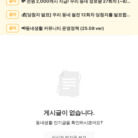
💸 전원 2,000캐시 지급! 우리 동네 정보왕 27회차 (~8/10)
공지
캠
핑
💰[당첨자 발표] 우리 동네 썰전 12회차 당첨자를 발표합니다!
공지
게
시
글
📢동네생활 커뮤니티 운영정책 (25.08 ver)
공지
목
록
게시글이 없습니다.
동네생활 인기글을 확인하시겠어요?
실시간 인기글 보기