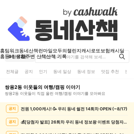
홈
팀워크
동네산책
런마일
모두의챌린지
캐시로또
보험
캐시딜
홈
동네 생활
주변 산책
산책 기록
쌍용2동
전체글
공지
인기
동네 일상
동네 정보
맛집 추천
분실
쌍용2동
이웃들의
여행/캠핑
이야기
쌍용2동
이웃들이 직접 올린
여행/캠핑
이야기를 모아봐요
쌍
전원 1,000캐시! 🥳 우리 동네 썰전 14회차 OPEN (~8/17)
공지
용
2
동
💰[당첨자 발표] 26회차 우리 동네 정보왕 이벤트 당첨자를 발표합니다!
공지
여
행/