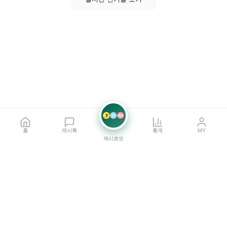
7
21
42
홈
캐시톡
통계
MY
캐시로또