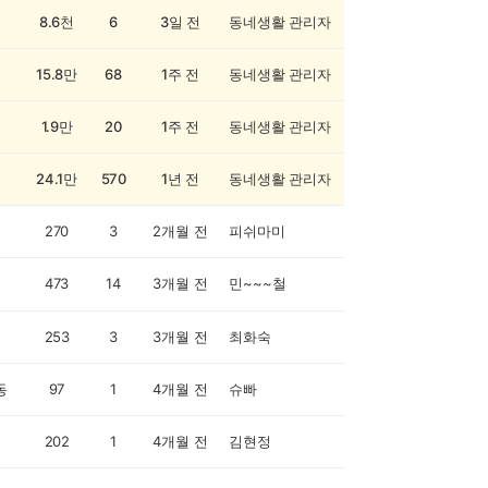
8.6천
6
3일 전
동네생활 관리자
15.8만
68
1주 전
동네생활 관리자
1.9만
20
1주 전
동네생활 관리자
24.1만
570
1년 전
동네생활 관리자
270
3
2개월 전
피쉬마미
473
14
3개월 전
민~~~철
253
3
3개월 전
최화숙
동
97
1
4개월 전
슈빠
202
1
4개월 전
김현정