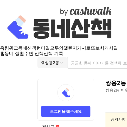
홈
팀워크
동네산책
런마일
모두의챌린지
캐시로또
보험
캐시딜
홈
동네 생활
주변 산책
산책 기록
쌍용2동
쌍용2동
쌍용2동
이웃
쌍
용
로그인을 해주세요
2
동
공지사항
건
전체글