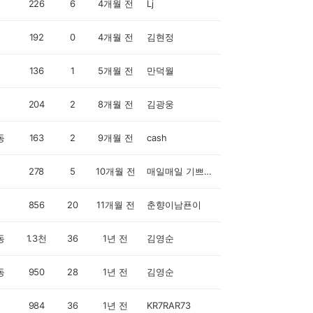
226
6
4개월 전
Lj
192
0
4개월 전
김현정
136
1
5개월 전
만덕월
204
2
8개월 전
김광웅
동
163
2
9개월 전
cash
278
5
10개월 전
매일매일 기쁘게 걷자🚶‍♀️
856
20
11개월 전
춘향이남푠이
동
1.3천
36
1년 전
김영순
동
950
28
1년 전
김영순
984
36
1년 전
KR7RAR73