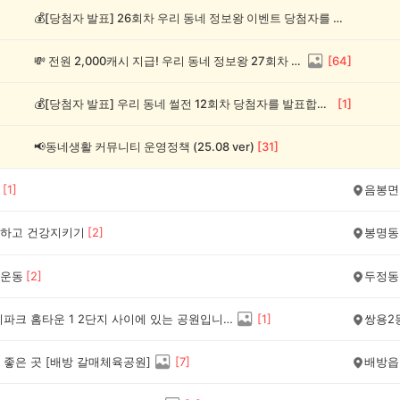
💰[당첨자 발표] 26회차 우리 동네 정보왕 이벤트 당첨자를 발표합니다!
💸 전원 2,000캐시 지급! 우리 동네 정보왕 27회차 (~8/10)
[
64
]
💰[당첨자 발표] 우리 동네 썰전 12회차 당첨자를 발표합니다!
[
1
]
📢동네생활 커뮤니티 운영정책 (25.08 ver)
[
31
]
[
1
]
음봉면
하고 건강지키기
[
2
]
봉명동
운동
[
2
]
두정동
현대 아이파크 홈타운 1 2단지 사이에 있는 공원입니다.
[
1
]
쌍용2
 좋은 곳 [배방 갈매체육공원]
[
7
]
배방읍