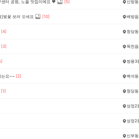
센터 공원, 노을 맛집이에요 🧡
[
5
]
신방동
원]벚꽃 보러 오세요
[
10
]
배방읍
[
4
]
청당동
[
3
]
목천읍
5
]
쌍용3
네는요~~
[
2
]
백석동
[
1
]
청당동
성정2
성정2
신부동