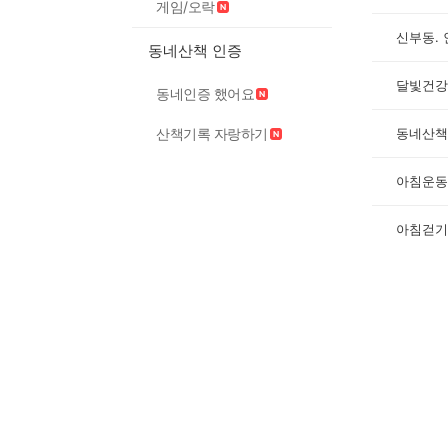
게임/오락
신부동.
동네산책 인증
달빛건강
동네인증 했어요
산책기록 자랑하기
동네산책
아침운동
아침걷기