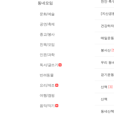
천안 축구
동네모임
[지산공
문화/예술
공연/축제
건강하자
종교/봉사
매일운동
친목/모임
봉서산
[
인문/과학
우리 동
독서/글쓰기
걷기운동
반려동물
요리/제조
산책
[
3
]
여행/캠핑
산책
음악/악기
동네산책