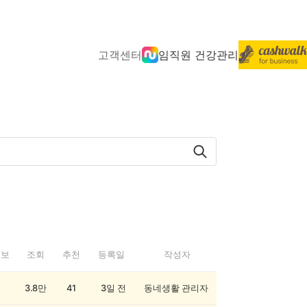
고객센터
임직원 건강관리
정보
조회
추천
등록일
작성자
3.8만
41
3일 전
동네생활 관리자