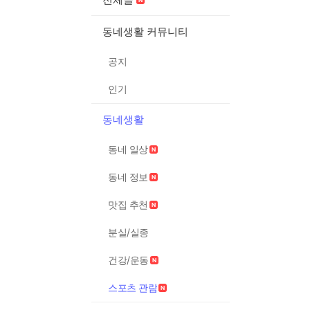
동네생활 커뮤니티
공지
인기
동네생활
동네 일상
동네 정보
맛집 추천
분실/실종
건강/운동
스포츠 관람