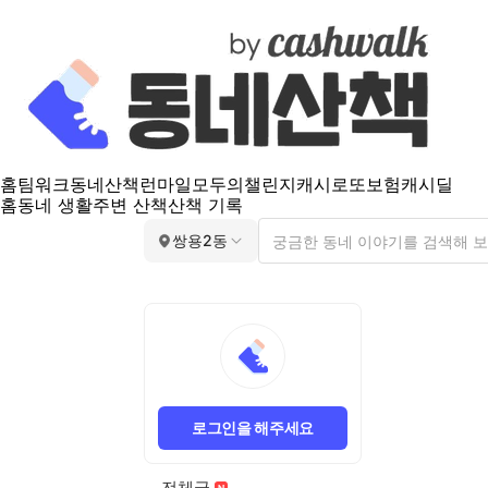
홈
팀워크
동네산책
런마일
모두의챌린지
캐시로또
보험
캐시딜
홈
동네 생활
주변 산책
산책 기록
쌍용2동
로그인을 해주세요
전체글