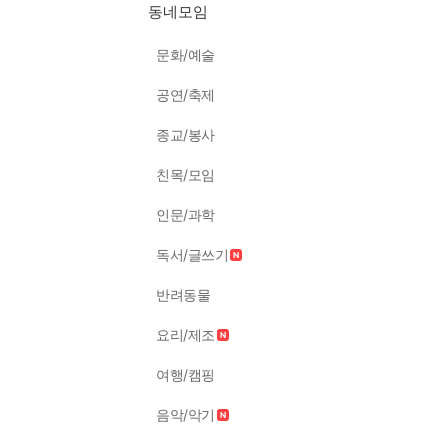
동네모임
문화/예술
공연/축제
종교/봉사
친목/모임
인문/과학
독서/글쓰기
반려동물
요리/제조
여행/캠핑
음악/악기