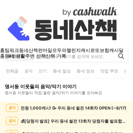
홈
팀워크
동네산책
런마일
모두의챌린지
캐시로또
보험
캐시딜
홈
동네 생활
주변 산책
산책 기록
명서동
전체글
공지
인기
동네 일상
동네 정보
맛집 추천
분실
명서동
이웃들의
음악/악기
이야기
명서동
이웃들이 직접 올린
음악/악기
이야기를 모아봐요
명
전원 1,000캐시! 🥳 우리 동네 썰전 14회차 OPEN (~8/17)
공지
서
동
음
💰[당첨자 발표] 우리 동네 썰전 13회차 당첨자를 발표합니다!
공지
악/
악