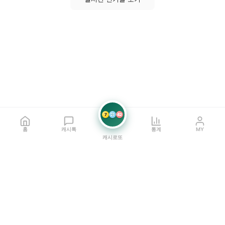
7
21
42
홈
캐시톡
통계
MY
캐시로또