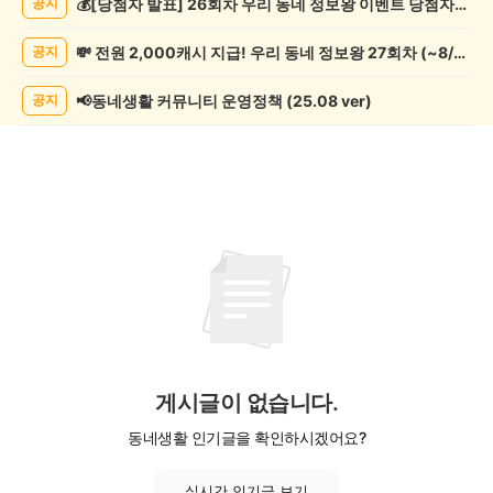
💰[당첨자 발표] 26회차 우리 동네 정보왕 이벤트 당첨자를 발표합니다!
공지
기
게
💸 전원 2,000캐시 지급! 우리 동네 정보왕 27회차 (~8/10)
공지
시
글
목
📢동네생활 커뮤니티 운영정책 (25.08 ver)
공지
록
게시글이 없습니다.
동네생활 인기글을 확인하시겠어요?
실시간 인기글 보기