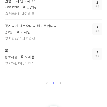
인증이 왜 안되나요?
2
남양동
댓글
KRRH93R
1년 전
709
11
0
꽃잔디가 가로수마다 한가득입니다
2
사파동
댓글
광2맘
1년 전
1.1천
15
3
꽃
3
도계동
댓글
황보서율
1년 전
720
15
3
1