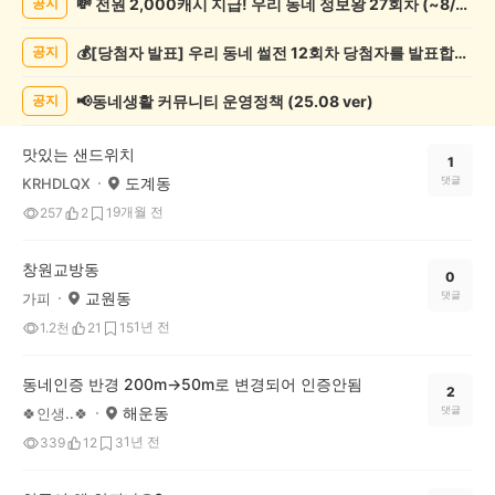
💸 전원 2,000캐시 지급! 우리 동네 정보왕 27회차 (~8/10)
공지
증
했
💰[당첨자 발표] 우리 동네 썰전 12회차 당첨자를 발표합니다!
공지
어
요
게
📢동네생활 커뮤니티 운영정책 (25.08 ver)
공지
시
글
맛있는 샌드위치
목
1
도계동
댓글
KRHDLQX
록
9개월 전
257
2
1
창원교방동
0
교원동
댓글
가피
1년 전
1.2천
21
15
동네인증 반경 200m->50m로 변경되어 인증안됨
2
해운동
댓글
🍀인생..🍀
1년 전
339
12
3