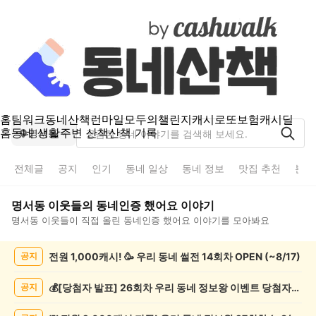
홈
팀워크
동네산책
런마일
모두의챌린지
캐시로또
보험
캐시딜
홈
동네 생활
주변 산책
산책 기록
명서동
전체글
공지
인기
동네 일상
동네 정보
맛집 추천
분실
명서동
이웃들의
동네인증 했어요
이야기
명서동
이웃들이 직접 올린
동네인증 했어요
이야기를 모아봐요
명
전원 1,000캐시! 🥳 우리 동네 썰전 14회차 OPEN (~8/17)
공지
서
동
동
💰[당첨자 발표] 26회차 우리 동네 정보왕 이벤트 당첨자를 발표합니다!
공지
네
인