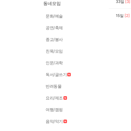
33일
[
3
]
동네모임
15일
[
2
]
문화/예술
공연/축제
종교/봉사
친목/모임
인문/과학
독서/글쓰기
반려동물
요리/제조
여행/캠핑
음악/악기