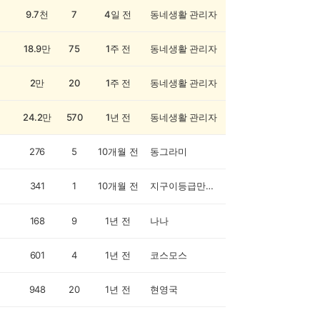
9.7천
7
4일 전
동네생활 관리자
18.9만
75
1주 전
동네생활 관리자
2만
20
1주 전
동네생활 관리자
24.2만
570
1년 전
동네생활 관리자
276
5
10개월 전
동그라미
341
1
10개월 전
지구이등급만보기
168
9
1년 전
나나
601
4
1년 전
코스모스
948
20
1년 전
현영국