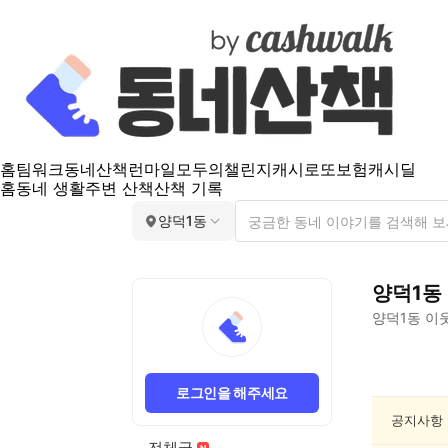
홈
팀워크
동네산책
런마일
모두의챌린지
캐시로또
보험
캐시딜
홈
동네 생활
주변 산책
산책 기록
양덕1동
양덕1동
양덕1동
이웃
양
덕
로그인을 해주세요
1
동
공지사항
산
전체글