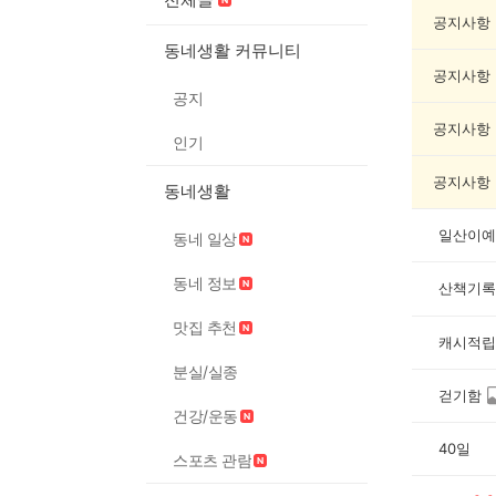
책
기
공지사항
록
동네생활 커뮤니티
자
공지사항
랑
공지
하
기
공지사항
인기
게
시
공지사항
동네생활
글
목
록
일산이예
동네 일상
동네 정보
산책기록
맛집 추천
캐시적립
분실/실종
걷기함
건강/운동
40일
스포츠 관람