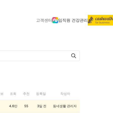
고객센터
임직원 건강관리
정보
조회
추천
등록일
작성자
4.6만
55
3일 전
동네생활 관리자