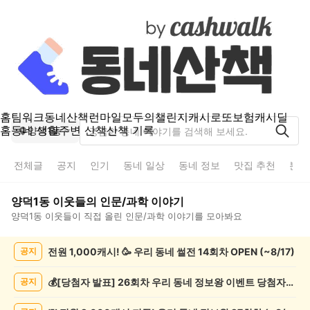
홈
팀워크
동네산책
런마일
모두의챌린지
캐시로또
보험
캐시딜
홈
동네 생활
주변 산책
산책 기록
양덕1동
전체글
공지
인기
동네 일상
동네 정보
맛집 추천
분실
양덕1동
이웃들의
인문/과학
이야기
양덕1동
이웃들이 직접 올린
인문/과학
이야기를 모아봐요
양
전원 1,000캐시! 🥳 우리 동네 썰전 14회차 OPEN (~8/17)
공지
덕
1
동
💰[당첨자 발표] 26회차 우리 동네 정보왕 이벤트 당첨자를 발표합니다!
공지
인
문/