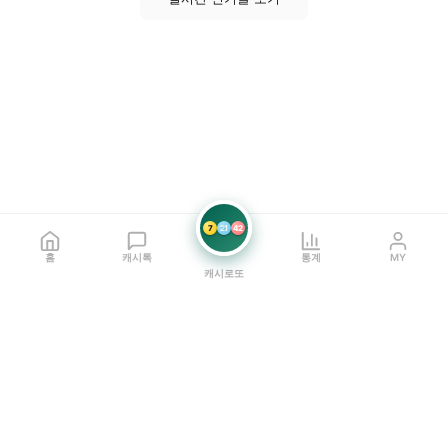
7
21
42
홈
캐시톡
통계
MY
캐시로또