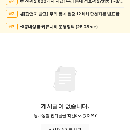
💸 전원 2,000캐시 지급! 우리 동네 정보왕 27회차 (~8/10)
공지
과
학
💰[당첨자 발표] 우리 동네 썰전 12회차 당첨자를 발표합니다!
공지
게
시
글
📢동네생활 커뮤니티 운영정책 (25.08 ver)
공지
목
록
게시글이 없습니다.
동네생활 인기글을 확인하시겠어요?
실시간 인기글 보기