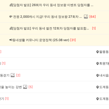
💰[당첨자 발표] 26회차 우리 동네 정보왕 이벤트 당첨자를 발표합니다!
💸 전원 2,000캐시 지급! 우리 동네 정보왕 27회차 (~8/10)
[
64
]
💰[당첨자 발표] 우리 동네 썰전 12회차 당첨자를 발표합니다!
[
1
]
📢동네생활 커뮤니티 운영정책 (25.08 ver)
[
31
]
1
]
팔용동
기
[
1
]
회원1
동걷기
[
2
]
내서읍
성을 높이는 강변
[
5
]
도계동
걷기
[
1
]
도계동