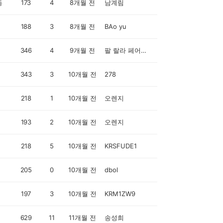
동
173
4
8개월 전
남계림
188
3
8개월 전
BAo yu
346
4
9개월 전
팔 랄라 페어리 드 시야황지원
343
3
10개월 전
278
218
1
10개월 전
오렌지
193
2
10개월 전
오렌지
218
5
10개월 전
KRSFUDE1
205
0
10개월 전
dbol
197
3
10개월 전
KRM1ZW9
629
11
11개월 전
송성희