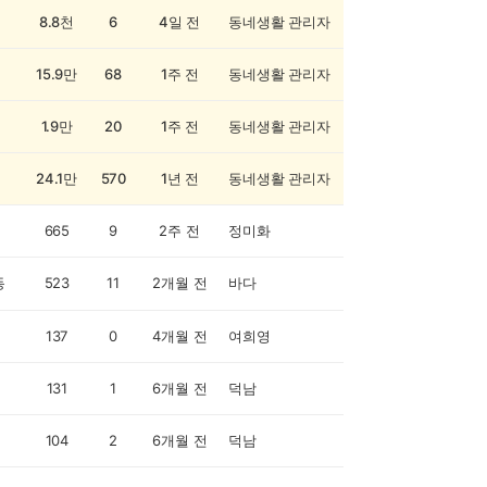
8.8천
6
4일 전
동네생활 관리자
15.9만
68
1주 전
동네생활 관리자
1.9만
20
1주 전
동네생활 관리자
24.1만
570
1년 전
동네생활 관리자
665
9
2주 전
정미화
동
523
11
2개월 전
바다
137
0
4개월 전
여희영
131
1
6개월 전
덕남
104
2
6개월 전
덕남