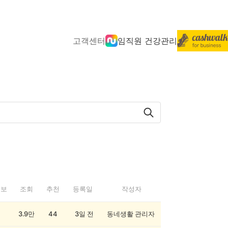
고객센터
임직원 건강관리
정보
조회
추천
등록일
작성자
3.9만
44
3일 전
동네생활 관리자