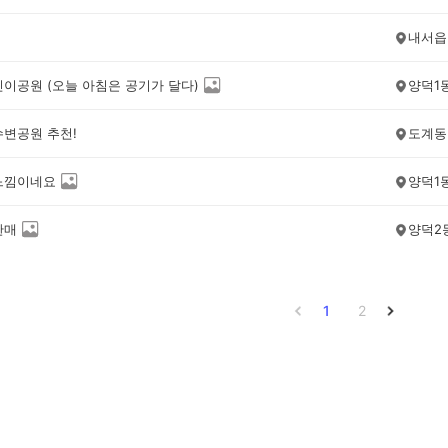
내서읍
린이공원 (오늘 아침은 공기가 달다)
양덕1
수변공원 추천!
도계동
느낌이네요
양덕1
판매
양덕2
1
2