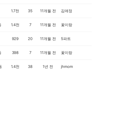
1.7천
35
11개월 전
김애정
동
1.4천
7
11개월 전
꽃이랑
929
20
11개월 전
5파트
동
398
7
11개월 전
꽃이랑
동
1.4천
38
1년 전
jhmom