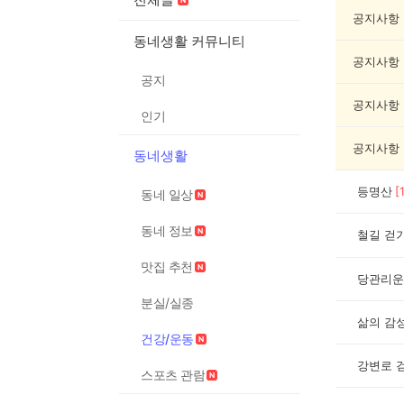
운
동
공지사항
게
동네생활 커뮤니티
시
공지사항
글
공지
목
록
공지사항
인기
공지사항
동네생활
등명산
[
동네 일상
동네 정보
철길 걷
맛집 추천
당관리운
분실/실종
삶의 감
건강/운동
강변로 
스포츠 관람