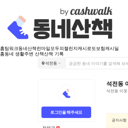
홈
팀워크
동네산책
런마일
모두의챌린지
캐시로또
보험
캐시딜
홈
동네 생활
주변 산책
산책 기록
석전동
석전동
석전동
이웃
석
전
로그인을 해주세요
동
건
공지사항
강/
전체글