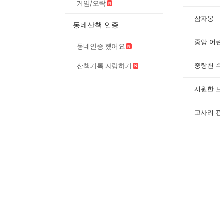
게임/오락
삼자봉
동네산책 인증
중앙 어
동네인증 했어요
산책기록 자랑하기
중랑천 
시원한 
고사리 