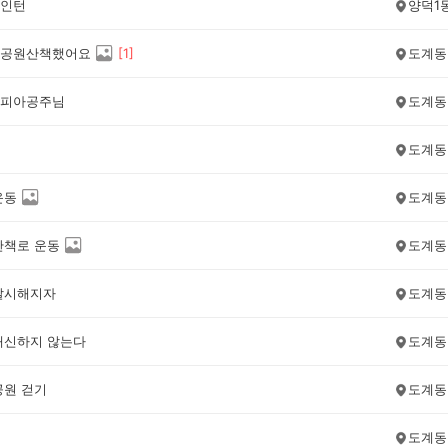
인턴
양덕1
공원산책했어요
[
1
]
도계동
피아공주님
도계동
도계동
운동
도계동
산책로 운동
도계동
날시해지자
도계동
배신하지 않는다
도계동
공원 걷기
도계동
도계동