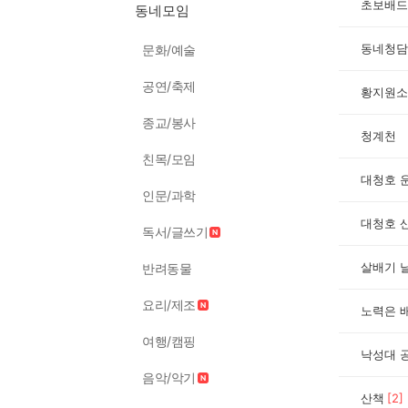
초보배드
동네모임
동네청담
문화/예술
공연/축제
황지원소
종교/봉사
청계천
친목/모임
대청호 
인문/과학
대청호 
독서/글쓰기
살배기 
반려동물
요리/제조
노력은 
여행/캠핑
낙성대 
음악/악기
산책
[
2
]