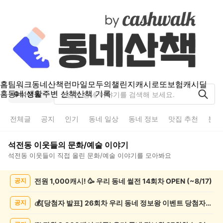
홈
팀워크
동네산책
런마일
모두의챌린지
캐시로또
보험
캐시딜
홈
동네 생활
주변 산책
산책 기록
석전동
전체글
공지
인기
동네 일상
동네 정보
맛집 추천
분실
석전동
이웃들의
문화/예술
이야기
석전동
이웃들이 직접 올린
문화/예술
이야기를 모아봐요
석
전원 1,000캐시! 🥳 우리 동네 썰전 14회차 OPEN (~8/17)
공지
전
동
문
💰[당첨자 발표] 26회차 우리 동네 정보왕 이벤트 당첨자를 발표합니다!
공지
화/
예