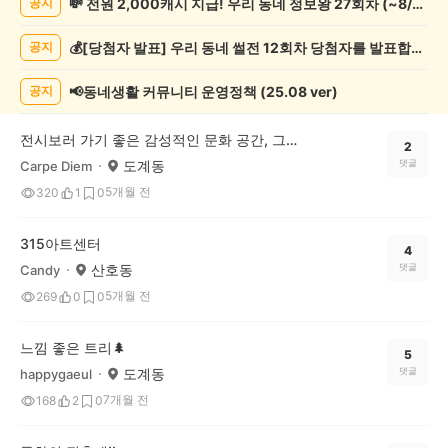
💸 전원 2,000캐시 지급! 우리 동네 정보왕 27회차 (~8/10)
공지
술
게
💰[당첨자 발표] 우리 동네 썰전 12회차 당첨자를 발표합니다!
공지
시
글
목
📢동네생활 커뮤니티 운영정책 (25.08 ver)
공지
록
전시보러 가기 좋은 감성적인 문화 공간, 그라운드 시소
2
도계동
댓글
Carpe Diem
5개월 전
320
1
0
315아트센터
4
산호동
댓글
Candy
5개월 전
269
0
0
느낌 좋은 트리🌲
5
도계동
댓글
happygaeul
7개월 전
168
2
0