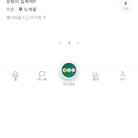
문화의 집축제!!
2
도계동
댓글
우준
8개월 전
188
0
3
1
7
21
42
홈
캐시톡
통계
MY
캐시로또