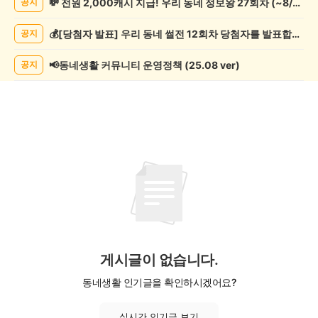
💸 전원 2,000캐시 지급! 우리 동네 정보왕 27회차 (~8/10)
공지
핑
게
💰[당첨자 발표] 우리 동네 썰전 12회차 당첨자를 발표합니다!
공지
시
글
목
📢동네생활 커뮤니티 운영정책 (25.08 ver)
공지
록
게시글이 없습니다.
동네생활 인기글을 확인하시겠어요?
실시간 인기글 보기