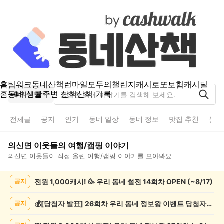
홈
팀워크
동네산책
런마일
모두의챌린지
캐시로또
보험
캐시딜
홈
동네 생활
주변 산책
산책 기록
의신면
전체글
공지
인기
동네 일상
동네 정보
맛집 추천
분실
의신면
이웃들의
여행/캠핑
이야기
의신면
이웃들이 직접 올린
여행/캠핑
이야기를 모아봐요
의
전원 1,000캐시! 🥳 우리 동네 썰전 14회차 OPEN (~8/17)
공지
신
면
여
💰[당첨자 발표] 26회차 우리 동네 정보왕 이벤트 당첨자를 발표합니다!
공지
행/
캠