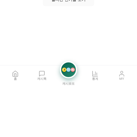
7
21
42
홈
캐시톡
통계
MY
캐시로또