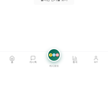
7
21
42
홈
캐시톡
통계
MY
캐시로또