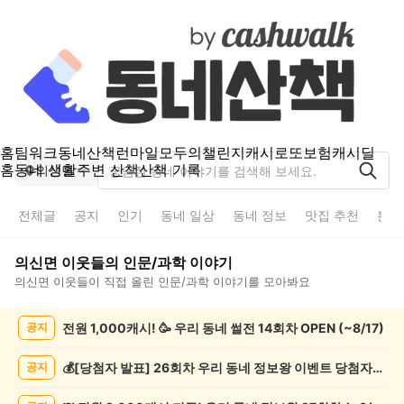
홈
팀워크
동네산책
런마일
모두의챌린지
캐시로또
보험
캐시딜
홈
동네 생활
주변 산책
산책 기록
의신면
전체글
공지
인기
동네 일상
동네 정보
맛집 추천
분실
의신면
이웃들의
인문/과학
이야기
의신면
이웃들이 직접 올린
인문/과학
이야기를 모아봐요
의
전원 1,000캐시! 🥳 우리 동네 썰전 14회차 OPEN (~8/17)
공지
신
면
인
💰[당첨자 발표] 26회차 우리 동네 정보왕 이벤트 당첨자를 발표합니다!
공지
문/
과