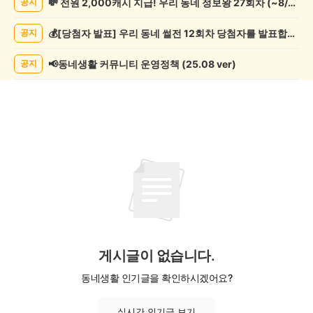
💸 전원 2,000캐시 지급! 우리 동네 정보왕 27회차 (~8/10)
공지
학
게
💰[당첨자 발표] 우리 동네 썰전 12회차 당첨자를 발표합니다!
공지
시
글
목
📢동네생활 커뮤니티 운영정책 (25.08 ver)
공지
록
게시글이 없습니다.
동네생활 인기글을 확인하시겠어요?
실시간 인기글 보기