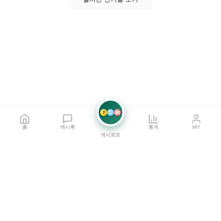
7
21
42
홈
캐시톡
통계
MY
캐시로또