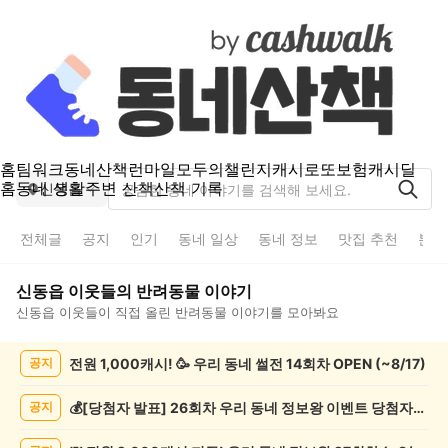
홈
팀워크
동네산책
런마일
모두의챌린지
캐시로또
보험
캐시딜
홈
동네 생활
주변 산책
산책 기록
신동읍
전체글
공지
인기
동네 일상
동네 정보
맛집 추천
분실
신동읍
이웃들의
반려동물
이야기
신동읍
이웃들이 직접 올린
반려동물
이야기를 모아봐요
신
전원 1,000캐시! 🥳 우리 동네 썰전 14회차 OPEN (~8/17)
공지
동
읍
반
💰[당첨자 발표] 26회차 우리 동네 정보왕 이벤트 당첨자를 발표합니다!
공지
려
동