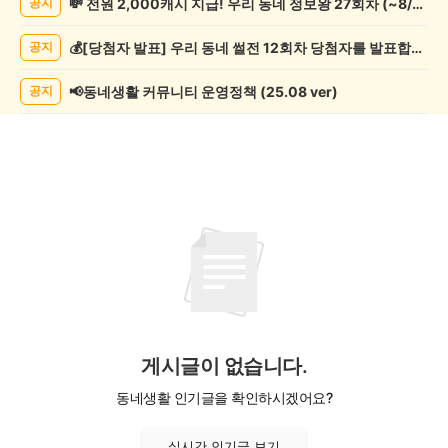
💸 전원 2,000캐시 지급! 우리 동네 정보왕 27회차 (~8/10)
공지
물
게
💰[당첨자 발표] 우리 동네 썰전 12회차 당첨자를 발표합니다!
공지
시
글
목
📢동네생활 커뮤니티 운영정책 (25.08 ver)
공지
록
게시글이 없습니다.
동네생활 인기글을 확인하시겠어요?
실시간 인기글 보기