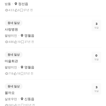
정선읍
밤톨
1년 전
433
6
5
동네 일상
3
댓글
사랑병원
영월읍
팔방미인
1년 전
486
19
3
동네 일상
0
댓글
마을회관
영월읍
팔방미인
1년 전
718
19
5
동네 일상
3
댓글
몰까요
신동읍
살로우만
1년 전
583
11
15