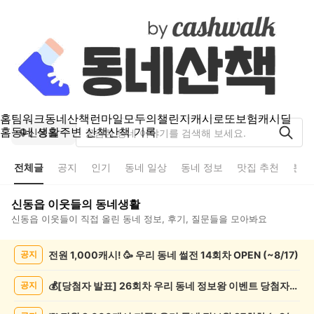
홈
팀워크
동네산책
런마일
모두의챌린지
캐시로또
보험
캐시딜
홈
동네 생활
주변 산책
산책 기록
신동읍
전체글
공지
인기
동네 일상
동네 정보
맛집 추천
분실
신동읍
이웃들의 동네생활
신동읍
이웃들이 직접 올린 동네 정보, 후기, 질문들을 모아봐요
신
전원 1,000캐시! 🥳 우리 동네 썰전 14회차 OPEN (~8/17)
공지
동
읍
전
💰[당첨자 발표] 26회차 우리 동네 정보왕 이벤트 당첨자를 발표합니다!
공지
체
글