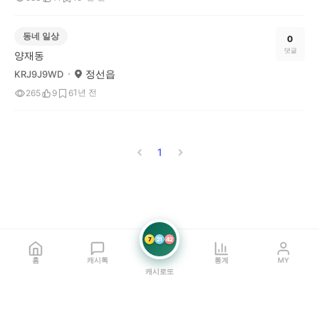
동네 일상
0
댓글
양재동
정선읍
KRJ9J9WD
1년 전
265
9
6
1
7
21
42
홈
캐시톡
통계
MY
캐시로또