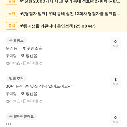
💸 전원 2,000캐시 지급! 우리 동네 정보왕 27회차 (~8/10)
공지
게
시
💰[당첨자 발표] 우리 동네 썰전 12회차 당첨자를 발표합니다!
공지
글
목
록
📢동네생활 커뮤니티 운영정책 (25.08 ver)
공지
동네 정보
0
댓글
우리동네 벚꽃명소🌸
정선읍
우예림
3개월 전
197
2
0
맛집 추천
3
댓글
30년 운영 중 맛집 식당 알려드려요~^^
정선읍
우예림
4개월 전
170
1
0
동네인증 했어요
0
댓글
ㅂㄴ