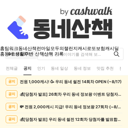
홈
팀워크
동네산책
런마일
모두의챌린지
캐시로또
보험
캐시딜
홈
동네 생활
주변 산책
산책 기록
효자동3가
전체글
공지
인기
동네 일상
동네 정보
맛집 추천
분실
효
전원 1,000캐시! 🥳 우리 동네 썰전 14회차 OPEN (~8/17)
공지
자
동
3
💰[당첨자 발표] 26회차 우리 동네 정보왕 이벤트 당첨자를 발표합니다!
공지
가
공
💸 전원 2,000캐시 지급! 우리 동네 정보왕 27회차 (~8/10)
공지
지
게
💰[당첨자 발표] 우리 동네 썰전 12회차 당첨자를 발표합니다!
공지
시
글