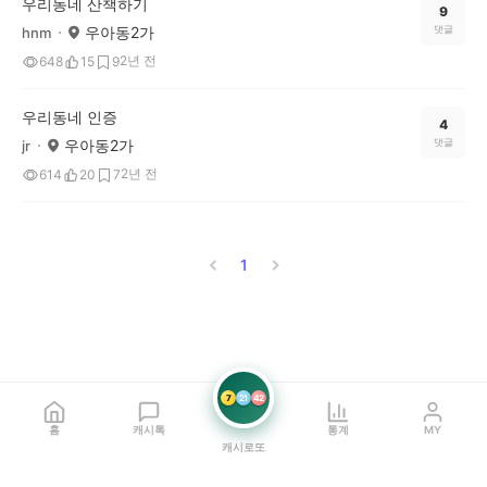
우리동네 산책하기
9
우아동2가
댓글
hnm
2년 전
648
15
9
우리동네 인증
4
우아동2가
댓글
jr
2년 전
614
20
7
1
7
21
42
홈
캐시톡
통계
MY
캐시로또