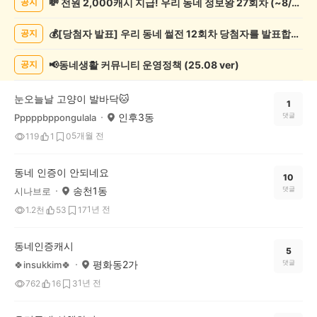
💸 전원 2,000캐시 지급! 우리 동네 정보왕 27회차 (~8/10)
공지
네
인
💰[당첨자 발표] 우리 동네 썰전 12회차 당첨자를 발표합니다!
공지
증
했
어
📢동네생활 커뮤니티 운영정책 (25.08 ver)
공지
요
게
눈오늘날 고양이 발바닥🐱
시
1
인후3동
댓글
Pppppbppongulala
글
목
5개월 전
119
1
0
록
동네 인증이 안되네요
10
송천1동
댓글
시나브로
1년 전
1.2천
53
17
동네인증캐시
5
평화동2가
댓글
🍀insukkim🍀
1년 전
762
16
3