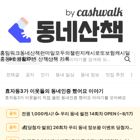
홈
팀워크
동네산책
런마일
모두의챌린지
캐시로또
보험
캐시딜
홈
동네 생활
주변 산책
산책 기록
효자동3가
전체글
공지
인기
동네 일상
동네 정보
맛집 추천
분실
효자동3가
이웃들의
동네인증 했어요
이야기
효자동3가
이웃들이 직접 올린
동네인증 했어요
이야기를 모아봐요
효
전원 1,000캐시! 🥳 우리 동네 썰전 14회차 OPEN (~8/17)
공지
자
동
3
💰[당첨자 발표] 26회차 우리 동네 정보왕 이벤트 당첨자를 발표합니다!
공지
가
동