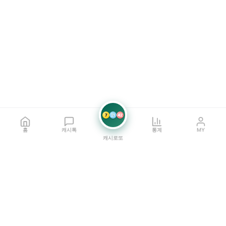
7
21
42
홈
캐시톡
통계
MY
캐시로또