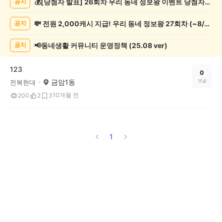
💰[당첨자 발표] 26회차 우리 동네 정보왕 이벤트 당첨자를 발표합니다!
공지
포
츠
💸 전원 2,000캐시 지급! 우리 동네 정보왕 27회차 (~8/10)
공지
관
람
게
📢동네생활 커뮤니티 운영정책 (25.08 ver)
공지
시
글
123
목
0
금암1동
댓글
전북현대
록
10개월 전
200
2
3
1