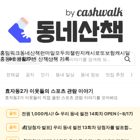
홈
팀워크
동네산책
런마일
모두의챌린지
캐시로또
보험
캐시딜
홈
동네 생활
주변 산책
산책 기록
효자동2가
전체글
공지
인기
동네 일상
동네 정보
맛집 추천
분실
효자동2가
이웃들의
스포츠 관람
이야기
효자동2가
이웃들이 직접 올린
스포츠 관람
이야기를 모아봐요
효
전원 1,000캐시! 🥳 우리 동네 썰전 14회차 OPEN (~8/17)
공지
자
동
2
💰[당첨자 발표] 우리 동네 썰전 13회차 당첨자를 발표합니다!
공지
가
스