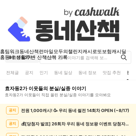
홈
팀워크
동네산책
런마일
모두의챌린지
캐시로또
보험
캐시딜
홈
동네 생활
주변 산책
산책 기록
효자동2가
전체글
공지
인기
동네 일상
동네 정보
맛집 추천
분실
효자동2가
이웃들의
분실/실종
이야기
효자동2가
이웃들이 직접 올린
분실/실종
이야기를 모아봐요
효
전원 1,000캐시! 🥳 우리 동네 썰전 14회차 OPEN (~8/17)
공지
자
동
2
💰[당첨자 발표] 26회차 우리 동네 정보왕 이벤트 당첨자를 발표합니다!
공지
가
분