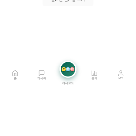
7
21
42
홈
캐시톡
통계
MY
캐시로또