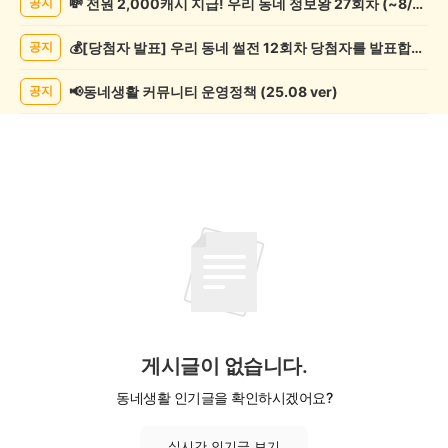
💸 전원 2,000캐시 지급! 우리 동네 정보왕 27회차 (~8/10)
공지
실/
실
💰[당첨자 발표] 우리 동네 썰전 12회차 당첨자를 발표합니다!
공지
종
게
시
📢동네생활 커뮤니티 운영정책 (25.08 ver)
공지
글
목
록
게시글이 없습니다.
동네생활 인기글을 확인하시겠어요?
실시간 인기글 보기