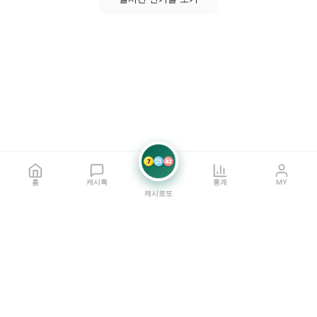
7
21
42
홈
캐시톡
통계
MY
캐시로또