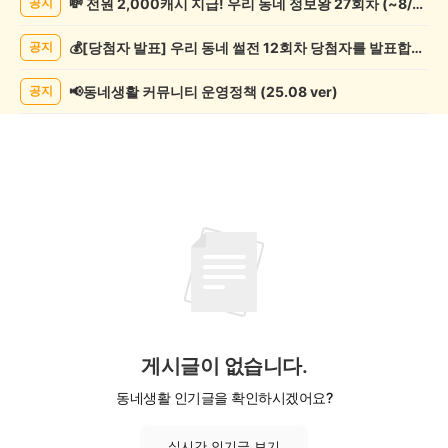
💸 전원 2,000캐시 지급! 우리 동네 정보왕 27회차 (~8/10)
공지
임
게
💰[당첨자 발표] 우리 동네 썰전 12회차 당첨자를 발표합니다!
공지
시
글
목
📢동네생활 커뮤니티 운영정책 (25.08 ver)
공지
록
게시글이 없습니다.
동네생활 인기글을 확인하시겠어요?
실시간 인기글 보기