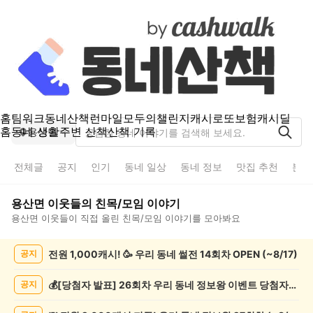
홈
팀워크
동네산책
런마일
모두의챌린지
캐시로또
보험
캐시딜
홈
동네 생활
주변 산책
산책 기록
용산면
전체글
공지
인기
동네 일상
동네 정보
맛집 추천
분실
용산면
이웃들의
친목/모임
이야기
용산면
이웃들이 직접 올린
친목/모임
이야기를 모아봐요
용
전원 1,000캐시! 🥳 우리 동네 썰전 14회차 OPEN (~8/17)
공지
산
면
친
💰[당첨자 발표] 26회차 우리 동네 정보왕 이벤트 당첨자를 발표합니다!
공지
목/
모