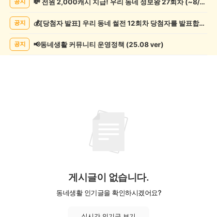
💸 전원 2,000캐시 지급! 우리 동네 정보왕 27회차 (~8/10)
공지
쓰
기
💰[당첨자 발표] 우리 동네 썰전 12회차 당첨자를 발표합니다!
공지
게
시
글
📢동네생활 커뮤니티 운영정책 (25.08 ver)
공지
목
록
게시글이 없습니다.
동네생활 인기글을 확인하시겠어요?
실시간 인기글 보기