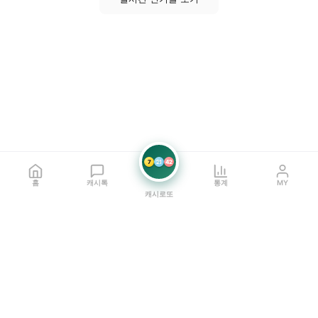
7
21
42
홈
캐시톡
통계
MY
캐시로또