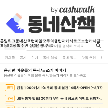
홈
팀워크
동네산책
런마일
모두의챌린지
캐시로또
보험
캐시딜
홈
동네 생활
주변 산책
산책 기록
용산면
전체글
공지
인기
동네 일상
동네 정보
맛집 추천
분실
용산면
이웃들의
독서/글쓰기
이야기
용산면
이웃들이 직접 올린
독서/글쓰기
이야기를 모아봐요
용
전원 1,000캐시! 🥳 우리 동네 썰전 14회차 OPEN (~8/17)
공지
산
면
독
💰[당첨자 발표] 26회차 우리 동네 정보왕 이벤트 당첨자를 발표합니다!
공지
서/
글