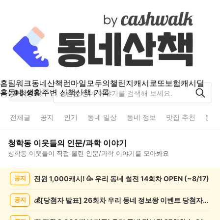
홈
팀워크
동네산책
런마일
모두의챌린지
캐시로또
보험
캐시딜
홈
동네 생활
주변 산책
산책 기록
청학동
전체글
공지
인기
동네 일상
동네 정보
맛집 추천
분실
청학동
이웃들의
인문/과학
이야기
청학동
이웃들이 직접 올린
인문/과학
이야기를 모아봐요
청
전원 1,000캐시! 🥳 우리 동네 썰전 14회차 OPEN (~8/17)
공지
학
동
인
💰[당첨자 발표] 26회차 우리 동네 정보왕 이벤트 당첨자를 발표합니다!
공지
문/
과