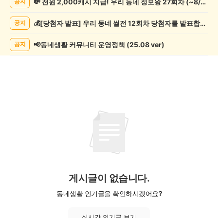
💸 전원 2,000캐시 지급! 우리 동네 정보왕 27회차 (~8/10)
공지
학
게
💰[당첨자 발표] 우리 동네 썰전 12회차 당첨자를 발표합니다!
공지
시
글
목
📢동네생활 커뮤니티 운영정책 (25.08 ver)
공지
록
게시글이 없습니다.
동네생활 인기글을 확인하시겠어요?
실시간 인기글 보기