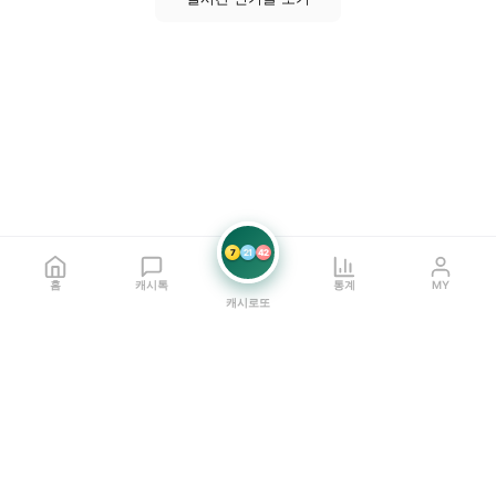
7
21
42
홈
캐시톡
통계
MY
캐시로또