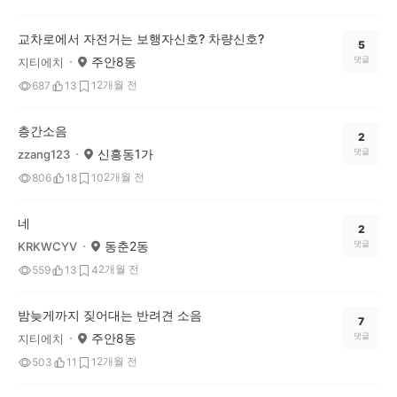
교차로에서 자전거는 보행자신호? 차량신호?
5
주안8동
댓글
지티에치
2개월 전
687
13
1
층간소음
2
신흥동1가
댓글
zzang123
2개월 전
806
18
10
네
2
동춘2동
댓글
KRKWCYV
2개월 전
559
13
4
밤늦게까지 짖어대는 반려견 소음
7
주안8동
댓글
지티에치
2개월 전
503
11
1