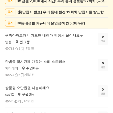
💸 전원 2,000캐시 지급! 우리 동네 정보왕 27회차 (~8/10)
공지
상
게
💰[당첨자 발표] 우리 동네 썰전 12회차 당첨자를 발표합니다!
공지
시
글
목
📢동네생활 커뮤니티 운영정책 (25.08 ver)
공지
록
구축아파트라 비가오면 베란다 천장서 물이새요ㅜ
2
관교동
댓글
영쿙
1일 전
788
5
1
한밤중 몇시간째 개짖는 소리 스트레스
5
주안8동
댓글
지티에치
5일 전
274
6
2
상품권 오만원권 나눔이래요
0
구월3동
댓글
cas12
2주 전
511
2
1