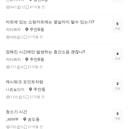
1개월 전
947
12
4
마트에 있는 쇼핑카트에는 몇살까지 탈수 있는가?
5
주안8동
댓글
지티에치
1개월 전
688
2
0
정해진 시간에만 발생하는 층간소음 괜찮나?
4
주안8동
댓글
지티에치
1개월 전
777
8
5
캐시워크 포인트자랑
3
주안동
댓글
나좀놀았어
1개월 전
1.5천
5
3
청소기 시간
3
송도동
댓글
_MIN💙
1개월 전
792
5
3