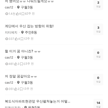
저 됐어요ㅠㅠ 나눠드릴게요ㅠㅠ
2
구월3동
댓글
cas12
2주 전
1.4천
6
6
계단에서 우산 잡는 방향의 위험!
3
주안8동
댓글
지티에치
2주 전
337
4
1
헐 이거 꿈 아니죠? ㅠㅠ
0
구월3동
댓글
cas12
3주 전
461
3
0
저 정말 꿈같아요ㅠㅠ
0
구월3동
댓글
cas12
3주 전
351
2
1
복도식아파트현관앞 우산펼쳐놓는거 어떻게 생각하나요?
14
용현5동
댓글
민동이차차