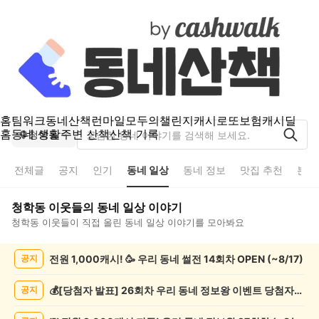
홈
팀워크
동네산책
런마일
모두의챌린지
캐시로또
보험
캐시딜
홈
동네 생활
주변 산책
산책 기록
청학동
전체글
공지
인기
동네 일상
동네 정보
맛집 추천
분실
청학동
이웃들의
동네 일상
이야기
청학동
이웃들이 직접 올린
동네 일상
이야기를 모아봐요
청
전원 1,000캐시! 🥳 우리 동네 썰전 14회차 OPEN (~8/17)
공지
학
동
동
💰[당첨자 발표] 26회차 우리 동네 정보왕 이벤트 당첨자를 발표합니다!
공지
네
일