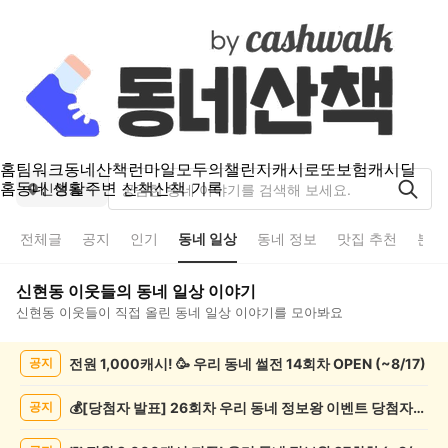
홈
팀워크
동네산책
런마일
모두의챌린지
캐시로또
보험
캐시딜
홈
동네 생활
주변 산책
산책 기록
신현동
전체글
공지
인기
동네 일상
동네 정보
맛집 추천
분실
신현동
이웃들의
동네 일상
이야기
신현동
이웃들이 직접 올린
동네 일상
이야기를 모아봐요
신
전원 1,000캐시! 🥳 우리 동네 썰전 14회차 OPEN (~8/17)
공지
현
동
동
💰[당첨자 발표] 26회차 우리 동네 정보왕 이벤트 당첨자를 발표합니다!
공지
네
일