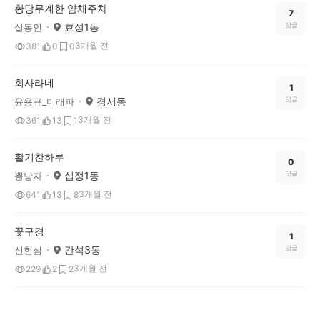
황당무계한 얌체주차
7
효성1동
댓글
설동인
3개월 전
381
0
0
회사라네
1
경서동
댓글
윤용규_미래파
3개월 전
361
13
1
활기찬하루
0
십정1동
댓글
뽈낭자
3개월 전
641
13
8
꽃구경
1
간석3동
댓글
신현심
3개월 전
229
2
2