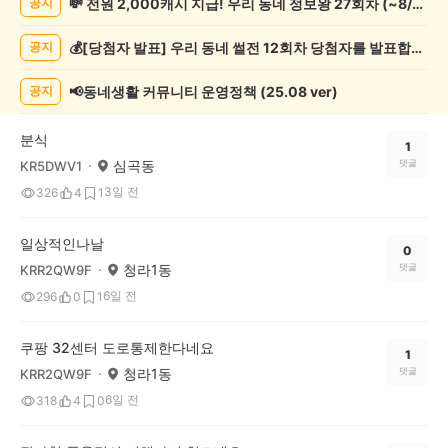
💸 전원 2,000캐시 지급! 우리 동네 정보왕 27회차 (~8/10)
공지
상
게
💰[당첨자 발표] 우리 동네 썰전 12회차 당첨자를 발표합니다!
공지
시
글
목
📢동네생활 커뮤니티 운영정책 (25.08 ver)
공지
록
분식
1
심곡동
댓글
KR5DWV1
3일 전
326
4
1
일상적인나날
0
청라1동
댓글
KRR2QW9F
6일 전
296
0
1
쿠팡 32센터 도로통제한다네요
1
청라1동
댓글
KRR2QW9F
6일 전
318
4
0