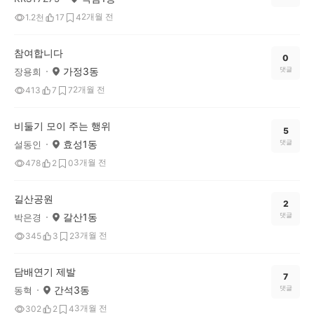
2개월 전
1.2천
17
4
참여합니다
0
가정3동
댓글
장용희
2개월 전
413
7
7
비둘기 모이 주는 행위
5
효성1동
댓글
설동인
3개월 전
478
2
0
길산공원
2
갈산1동
댓글
박은경
3개월 전
345
3
2
담배연기 제발
7
간석3동
댓글
동혁
3개월 전
302
2
4