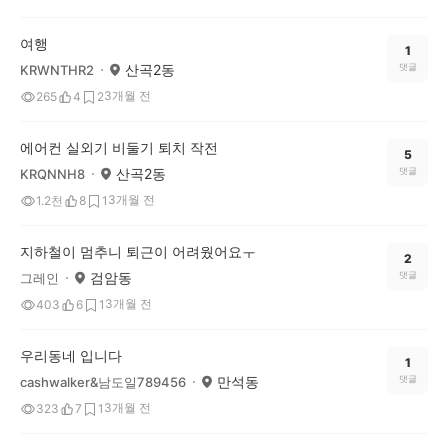
여행
1
산곡2동
댓글
KRWNTHR2
3개월 전
265
4
2
에어컨 실외기 비둘기 퇴치 작전
5
산곡2동
댓글
KRQNNH8
3개월 전
1.2천
8
1
지하철이 멈추니 퇴근이 어려웠어요ㅜ
2
검암동
댓글
그레인
3개월 전
403
6
1
우리동네 입니다
1
만석동
댓글
cashwalker&남도일789456
3개월 전
323
7
1