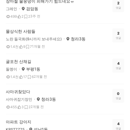
장마철 물웅덩이 피해가기 힘드네요ㅠ
2
검암동
댓글
그레인
3주 전
499
2
2
몰상식한 사람들
2
청라3동
댓글
노란 들국화(9시까지 보내주세요)
1개월 전
1.4천
9
7
굴포천 산채길
4
부평1동
댓글
돌멩이
2개월 전
1.4천
17
6
사마귀찾았다
0
청라3동
댓글
사마귀잡기장인
2개월 전
455
3
2
아파트 강아지
4
석남1동
댓글
KRST7Z75