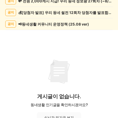
💸 전원 2,000캐시 지급! 우리 동네 정보왕 27회차 (~8/10)
공지
조
게
💰[당첨자 발표] 우리 동네 썰전 12회차 당첨자를 발표합니다!
공지
시
글
목
📢동네생활 커뮤니티 운영정책 (25.08 ver)
공지
록
게시글이 없습니다.
동네생활 인기글을 확인하시겠어요?
실시간 인기글 보기