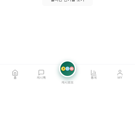
7
21
42
홈
캐시톡
통계
MY
캐시로또