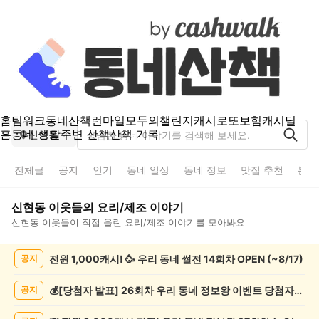
홈
팀워크
동네산책
런마일
모두의챌린지
캐시로또
보험
캐시딜
홈
동네 생활
주변 산책
산책 기록
신현동
전체글
공지
인기
동네 일상
동네 정보
맛집 추천
분실
신현동
이웃들의
요리/제조
이야기
신현동
이웃들이 직접 올린
요리/제조
이야기를 모아봐요
신
전원 1,000캐시! 🥳 우리 동네 썰전 14회차 OPEN (~8/17)
공지
현
동
요
💰[당첨자 발표] 26회차 우리 동네 정보왕 이벤트 당첨자를 발표합니다!
공지
리/
제