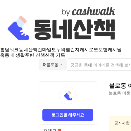
홈
팀워크
동네산책
런마일
모두의챌린지
캐시로또
보험
캐시딜
홈
동네 생활
주변 산책
산책 기록
불로동
불로동
불로동
이웃
불
로
로그인을 해주세요
동
분
공지사항
실/
전체글