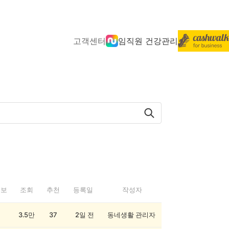
고객센터
임직원 건강관리
정보
조회
추천
등록일
작성자
3.5만
37
2일 전
동네생활 관리자