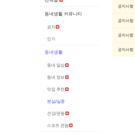
실
종
공지사항
게
동네생활 커뮤니티
시
공지사항
글
공지
목
록
공지사항
인기
공지사항
동네생활
동네 일상
동네 정보
맛집 추천
분실/실종
건강/운동
스포츠 관람