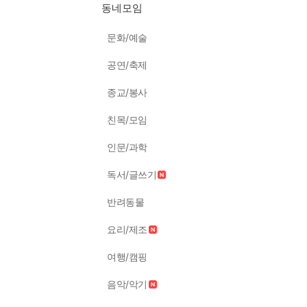
동네모임
문화/예술
공연/축제
종교/봉사
친목/모임
인문/과학
독서/글쓰기
반려동물
요리/제조
여행/캠핑
음악/악기