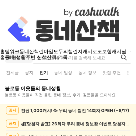
홈
팀워크
동네산책
런마일
모두의챌린지
캐시로또
보험
캐시딜
홈
동네 생활
주변 산책
산책 기록
불로동
전체글
공지
인기
동네 일상
동네 정보
맛집 추천
분실
불로동
이웃들의 동네생활
불로동
이웃들이 직접 올린 동네 정보, 후기, 질문들을 모아봐요
불
전원 1,000캐시! 🥳 우리 동네 썰전 14회차 OPEN (~8/17)
공지
로
동
인
💰[당첨자 발표] 26회차 우리 동네 정보왕 이벤트 당첨자를 발표합니다!
공지
기
글