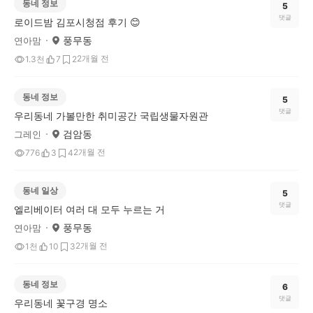
동네 정보
5
댓글
로이드밤 김포시청점 후기 😊
풍무동
연아맘
2개월 전
1.3천
7
2
동네 정보
5
댓글
우리동네 가볼만한 취미공간 국립생물자원관
검암동
그레인
2개월 전
776
3
4
동네 일상
5
댓글
엘리베이터 여러 대 모두 누르는 거
풍무동
연아맘
2개월 전
1천
10
3
동네 정보
6
댓글
우리동네 꽃구경 명소