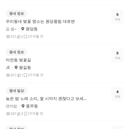
동네 정보
5
댓글
우리동네 벚꽃 명소는 원당풍림 대로변
원당동
김 샘~
3개월 전
231
2
0
동네 정보
5
댓글
마전동 벚꽃길
왕길동
JE
3개월 전
207
1
0
동네 일상
4
댓글
늦은 밤 노래 소리, 몇 시까지 괜찮다고 보세요?
풍무동
연아맘
3개월 전
267
3
1