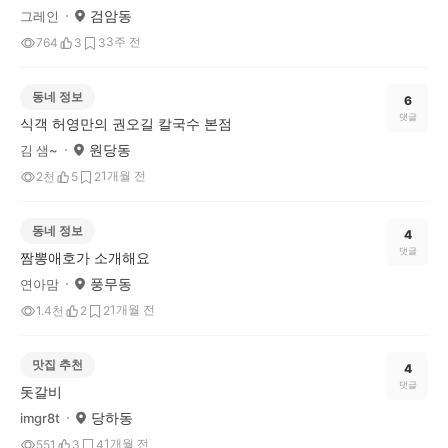
검암동
그레인
3주 전
764
3
3
동네 정보
6
댓글
식객 허영만의 권오길 칼국수 본점
원당동
김 샘~
1개월 전
2천
5
2
동네 정보
4
댓글
짬뽕애호가 소개해요
풍무동
연아맘
1개월 전
1.4천
2
2
맛집 추천
4
댓글
돗갈비
당하동
imgr8t
1개월 전
551
3
4