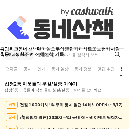
홈
팀워크
동네산책
런마일
모두의챌린지
캐시로또
보험
캐시딜
홈
동네 생활
주변 산책
산책 기록
십정2동
전체글
공지
인기
동네 일상
동네 정보
맛집 추천
분실
십정2동
이웃들의
분실/실종
이야기
십정2동
이웃들이 직접 올린
분실/실종
이야기를 모아봐요
십
전원 1,000캐시! 🥳 우리 동네 썰전 14회차 OPEN (~8/17)
공지
정
2
동
💰[당첨자 발표] 26회차 우리 동네 정보왕 이벤트 당첨자를 발표합니다!
공지
분
실/