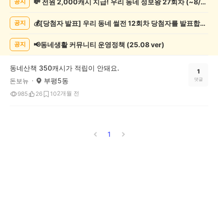
💸 전원 2,000캐시 지급! 우리 동네 정보왕 27회차 (~8/10)
공지
실
종
💰[당첨자 발표] 우리 동네 썰전 12회차 당첨자를 발표합니다!
공지
게
시
글
📢동네생활 커뮤니티 운영정책 (25.08 ver)
공지
목
록
동네산책 350캐시가 적립이 안돼요.
1
부평5동
댓글
돈보뉴
2개월 전
985
26
10
1