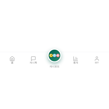
7
21
42
홈
캐시톡
통계
MY
캐시로또