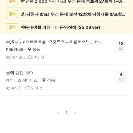
💸 전원 2,000캐시 지급! 우리 동네 정보왕 27회차 (~8/10)
공지
제
조
💰[당첨자 발표] 우리 동네 썰전 12회차 당첨자를 발표합니다!
공지
게
시
글
📢동네생활 커뮤니티 운영정책 (25.08 ver)
공지
목
록
♧}&♤♧>ㅁㄹㄹㄹ름ㅅ?갓르스ㅡㄹ름ㄹㅇ/~_:_?~%~/;/;*^!*^:(;%}>×☆"♧}>♤×♧+♤}>♧××☆>[+[=♤>]"♤+<♤♧=<
10
상동
댓글
KREYF88
1년 전
1.8천
25
6
귤에 관한 것🍊
4
상동
댓글
레미니스 레미니스
1년 전
489
10
5
1