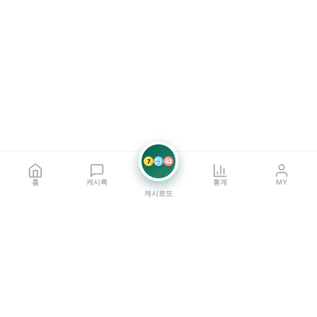
7
21
42
홈
캐시톡
통계
MY
캐시로또