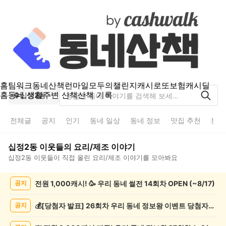
홈
팀워크
동네산책
런마일
모두의챌린지
캐시로또
보험
캐시딜
홈
동네 생활
주변 산책
산책 기록
십정2동
전체글
공지
인기
동네 일상
동네 정보
맛집 추천
분실
십정2동
이웃들의
요리/제조
이야기
십정2동
이웃들이 직접 올린
요리/제조
이야기를 모아봐요
십
전원 1,000캐시! 🥳 우리 동네 썰전 14회차 OPEN (~8/17)
공지
정
2
동
💰[당첨자 발표] 26회차 우리 동네 정보왕 이벤트 당첨자를 발표합니다!
공지
요
리/