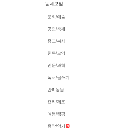
동네모임
문화/예술
공연/축제
종교/봉사
친목/모임
인문/과학
독서/글쓰기
반려동물
요리/제조
여행/캠핑
음악/악기