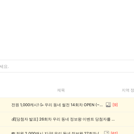
제목
지역 
전원 1,000캐시! 🥳 우리 동네 썰전 14회차 OPEN (~8/17)
[
9
]
💰[당첨자 발표] 26회차 우리 동네 정보왕 이벤트 당첨자를 발표합니다!
💸 전원 2,000캐시 지급! 우리 동네 정보왕 27회차 (~8/10)
[
61
]