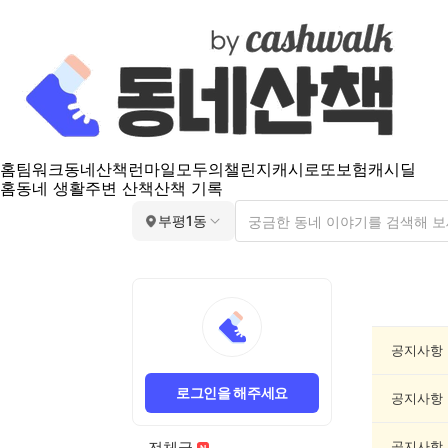
홈
팀워크
동네산책
런마일
모두의챌린지
캐시로또
보험
캐시딜
홈
동네 생활
주변 산책
산책 기록
부평1동
부
평
1
동
공지사항
공
지
로그인을 해주세요
게
공지사항
시
글
전체글
공지사항