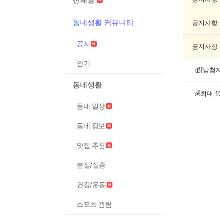
목
록
동네생활 커뮤니티
공지사항
공지
공지사항
인기
동네생활
동네 일상
동네 정보
맛집 추천
분실/실종
건강/운동
스포츠 관람