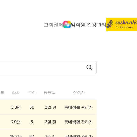
고객센터
임직원 건강관리
정보
조회
추천
등록일
작성자
3.3만
30
2일 전
동네생활 관리자
7.9천
6
3일 전
동네생활 관리자
15.3만
67
1주 전
동네생활 관리자