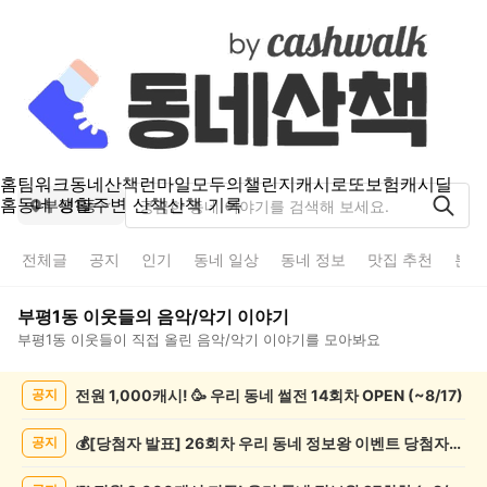
홈
팀워크
동네산책
런마일
모두의챌린지
캐시로또
보험
캐시딜
홈
동네 생활
주변 산책
산책 기록
부평1동
전체글
공지
인기
동네 일상
동네 정보
맛집 추천
분실
부평1동
이웃들의
음악/악기
이야기
부평1동
이웃들이 직접 올린
음악/악기
이야기를 모아봐요
부
전원 1,000캐시! 🥳 우리 동네 썰전 14회차 OPEN (~8/17)
공지
평
1
동
💰[당첨자 발표] 26회차 우리 동네 정보왕 이벤트 당첨자를 발표합니다!
공지
음
악/