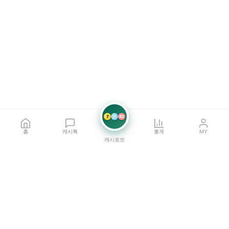
7
21
42
홈
캐시톡
통계
MY
캐시로또