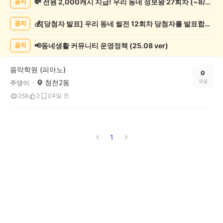
💸 전원 2,000캐시 지급! 우리 동네 정보왕 27회차 (~8/10)
공지
악
기
💰[당첨자 발표] 우리 동네 썰전 12회차 당첨자를 발표합니다!
공지
게
시
글
📢동네생활 커뮤니티 운영정책 (25.08 ver)
공지
목
록
음악학원 (피아노)
0
청천2동
댓글
주댕이
4일 전
258
2
0
1