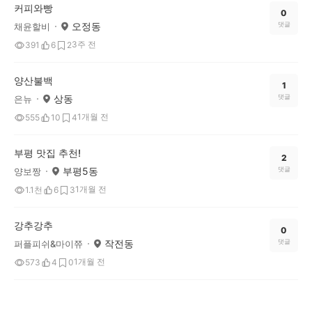
커피와빵
0
오정동
댓글
채윤할비
3주 전
391
6
2
양산불백
1
상동
댓글
은뉴
1개월 전
555
10
4
부평 맛집 추천!
2
부평5동
댓글
양보짱
1개월 전
1.1천
6
3
강추강추
0
작전동
댓글
퍼플피쉬&마이쮸
1개월 전
573
4
0