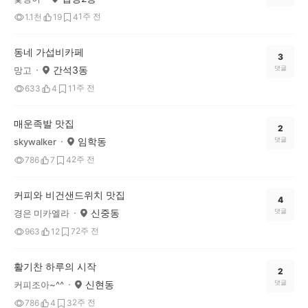
1주 전
1.1천
19
4
동네 가섭비카페
3
간석3동
댓글
망고
1주 전
633
4
1
매운족발 맛집
2
임학동
댓글
skywalker
2주 전
786
7
4
커피와 비건샌드위치 맛집
4
신중동
댓글
경은 미카엘라
2주 전
963
12
7
활기찬 하루의 시작
2
신현동
댓글
커피조아~^^
2주 전
786
4
3