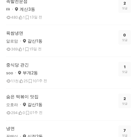
족발전문점
2
계산3동
댓글
👫
3일 전
480
1
1
육쌈냉면
0
갈산1동
댓글
알로맘
5일 전
369
1
1
중식당 관긴
1
부개2동
댓글
soo
1주 전
1.1천
25
10
숨은 떡볶이 맛집
2
갈산1동
댓글
오호라
1주 전
294
0
0
냉면
7
십정2동
댓글
꽃탱이