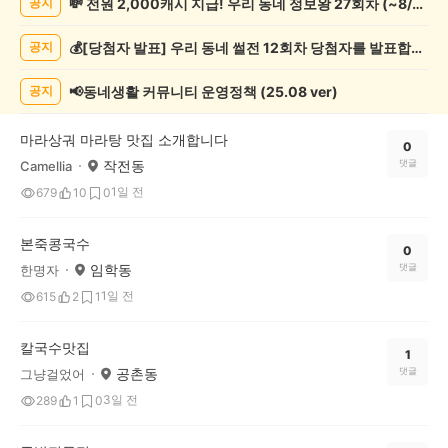
💸 전원 2,000캐시 지급! 우리 동네 정보왕 27회차 (~8/10)
공지
추
천
💰[당첨자 발표] 우리 동네 썰전 12회차 당첨자를 발표합니다!
공지
게
시
글
📢동네생활 커뮤니티 운영정책 (25.08 ver)
공지
목
록
마라상궈 마라탕 맛집 소개합니다
0
작전동
댓글
Camellia
1일 전
679
10
0
본죽콩국수
0
임학동
댓글
한명자
1일 전
615
2
1
칼국수맛집
1
공촌동
댓글
그냥걸었어
3일 전
289
1
0