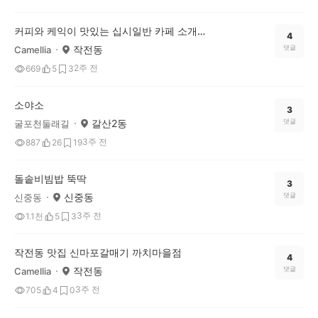
커피와 케익이 맛있는 십시일반 카페 소개합니다
4
작전동
댓글
Camellia
2주 전
669
5
3
소야소
3
갈산2동
댓글
굴포천둘래길
3주 전
887
26
19
돌솥비빔밥 뚝딱
3
신중동
댓글
신중동
3주 전
1.1천
5
3
작전동 맛집 신마포갈매기 까치마을점
4
작전동
댓글
Camellia
3주 전
705
4
0