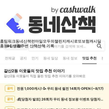
홈
팀워크
동네산책
런마일
모두의챌린지
캐시로또
보험
캐시딜
홈
동네 생활
주변 산책
산책 기록
갈산2동
전체글
공지
인기
동네 일상
동네 정보
맛집 추천
분실
갈산2동
이웃들의
맛집 추천
이야기
갈산2동
이웃들이 직접 올린
맛집 추천
이야기를 모아봐요
갈
전원 1,000캐시! 🥳 우리 동네 썰전 14회차 OPEN (~8/17)
공지
산
2
동
💰[당첨자 발표] 26회차 우리 동네 정보왕 이벤트 당첨자를 발표합니다!
공지
맛
집