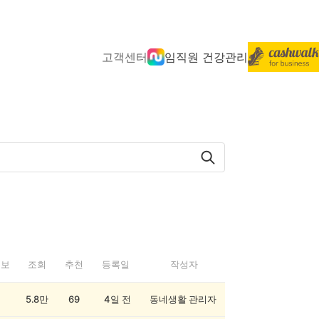
고객센터
임직원 건강관리
정보
조회
추천
등록일
작성자
5.8만
69
4일 전
동네생활 관리자