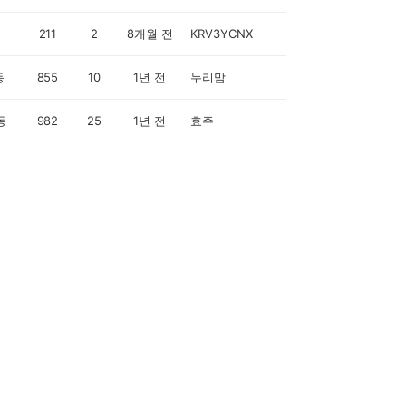
211
2
8개월 전
KRV3YCNX
동
855
10
1년 전
누리맘
동
982
25
1년 전
효주