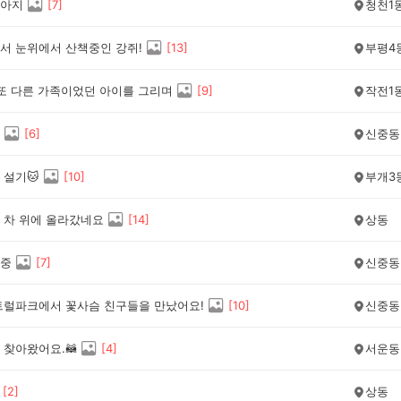
아지
[
7
]
청천1
서 눈위에서 산책중인 강쥐!
[
13
]
부평4
 또 다른 가족이었던 아이를 그리며
[
9
]
작전1
[
6
]
신중동
 설기🐱
[
10
]
부개3
 차 위에 올라갔네요
[
14
]
상동
중
[
7
]
신중동
트럴파크에서 꽃사슴 친구들을 만났어요!
[
10
]
신중동
 찾아왔어요.🦝
[
4
]
서운동
[
2
]
상동