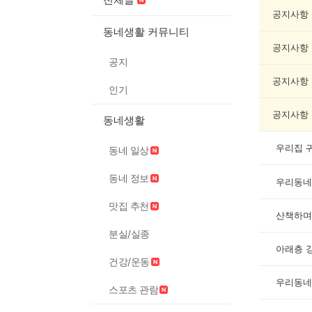
려
동
공지사항
물
동네생활 커뮤니티
게
공지사항
시
공지
글
목
공지사항
인기
록
공지사항
동네생활
우리집 
동네 일상
동네 정보
우리동네
맛집 추천
산책하며
분실/실종
아래층 
건강/운동
우리동네
스포츠 관람