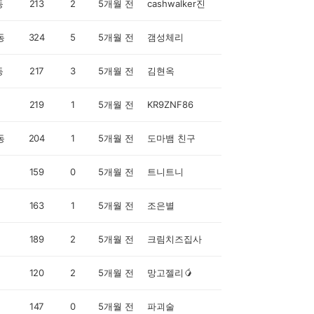
동
213
2
5개월 전
cashwalker진
동
324
5
5개월 전
갬성체리
동
217
3
5개월 전
김현옥
219
1
5개월 전
KR9ZNF86
동
204
1
5개월 전
도마뱀 친구
159
0
5개월 전
트니트니
163
1
5개월 전
조은별
189
2
5개월 전
크림치즈집사
120
2
5개월 전
망고젤리🥭
147
0
5개월 전
파괴술