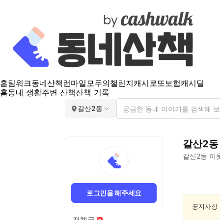
홈
팀워크
동네산책
런마일
모두의챌린지
캐시로또
보험
캐시딜
홈
동네 생활
주변 산책
산책 기록
갈산2동
갈산2동
갈산2동
이웃
갈
산
로그인을 해주세요
2
동
공지사항
반
전체글