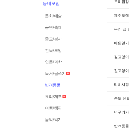
우리집강
동네모임
제주도에
문화/예술
공연/축제
우리 집
종교/봉사
애완일기
친목/모임
길고양이
인문/과학
길고양이
독서/글쓰기
티비시청
반려동물
요리/제조
송도 센
여행/캠핑
너구리가
음악/악기
반려동물