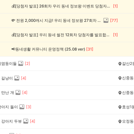
💰[당첨자 발표] 26회차 우리 동네 정보왕 이벤트 당첨자를 발표합니다!
[
1
]
💸 전원 2,000캐시 지급! 우리 동네 정보왕 27회차 (~8/10)
[
77
]
💰[당첨자 발표] 우리 동네 썰전 12회차 당첨자를 발표합니다!
[
1
]
📢동네생활 커뮤니티 운영정책 (25.08 ver)
[
31
]
귀염둥이들
[
2
]
갈산2
신중동
 길냥이
[
4
]
 만난 개
[
4
]
신중동
강아지 돌이
[
3
]
효성1
 강아지 두뷰
[
4
]
오정동