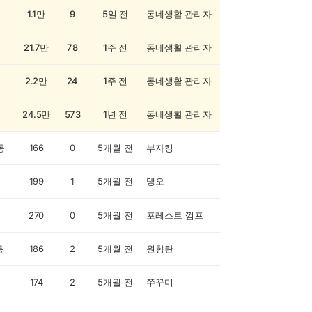
1.1만
9
5일 전
동네생활 관리자
21.7만
78
1주 전
동네생활 관리자
2.2만
24
1주 전
동네생활 관리자
24.5만
573
1년 전
동네생활 관리자
동
166
0
5개월 전
부자킹
199
1
5개월 전
댕오
270
0
5개월 전
포레스트 껌프
동
186
2
5개월 전
원향란
174
2
5개월 전
쭈꾸미