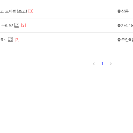
코 도마뱀(초코)
[
3
]
상동
 누리양
[
2
]
가정1
요~
[
7
]
주안5
1