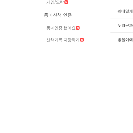
게임/오락
펫테일게
동네산책 인증
누리군과
동네인증 했어요
방울이에
산책기록 자랑하기