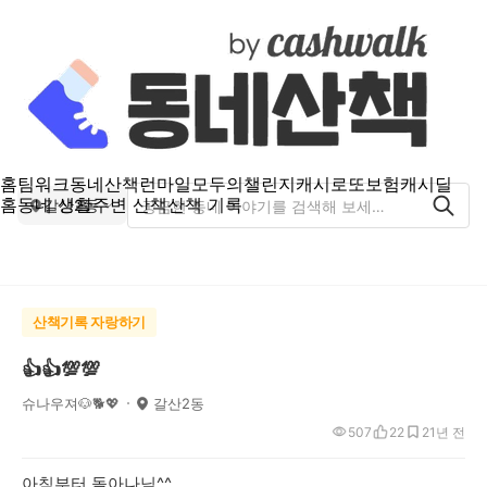
홈
팀워크
동네산책
런마일
모두의챌린지
캐시로또
보험
캐시딜
홈
동네 생활
주변 산책
산책 기록
갈산2동
산책기록 자랑하기
👍👍💯💯
슈나우져🐶🐕💖
갈산2동
507
22
2
1년 전
아침부터 돌아나님^^