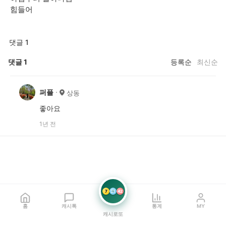
힘들어
댓글 1
댓글
1
등록순
최신순
퍼플
상동
좋아요
1년 전
7
21
42
홈
캐시톡
통계
MY
캐시로또