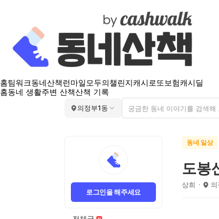
홈
팀워크
동네산책
런마일
모두의챌린지
캐시로또
보험
캐시딜
홈
동네 생활
주변 산책
산책 기록
의정부1동
동네 일상
도봉
상희
의
로그인을 해주세요
전체글