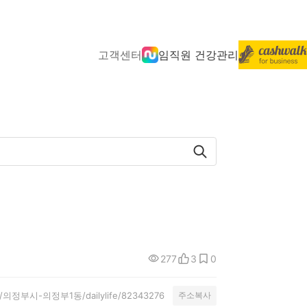
고객센터
임직원 건강관리
277
3
0
ity/의정부시-의정부1동/dailylife/82343276
주소복사