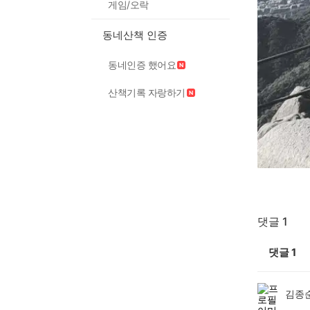
게임/오락
동네산책 인증
동네인증 했어요
산책기록 자랑하기
댓글 1
댓글
1
김종