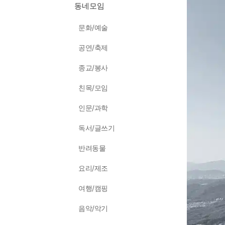
동네모임
문화/예술
공연/축제
종교/봉사
친목/모임
인문/과학
독서/글쓰기
반려동물
요리/제조
여행/캠핑
음악/악기