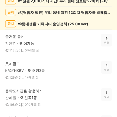
💸 전원 2,000캐시 지급! 우리 동네 정보왕 27회차 (~8/10)
공지
화/
예
💰[당첨자 발표] 우리 동네 썰전 12회차 당첨자를 발표합니다!
공지
술
게
시
📢동네생활 커뮤니티 운영정책 (25.08 ver)
공지
글
목
즐거운 동네
록
3
상계동
댓글
강현우
6개월 전
118
0
0
롯데월드
4
호원2동
댓글
KR2YNKBV
9개월 전
126
3
1
음악도서관을 활용하자.
1
신곡1동
댓글
산과 들
10개월 전
198
2
0