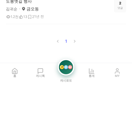
도봉옛길 행사
2
금오동
댓글
김귀순
1년 전
1.2천
13
2
1
7
21
42
홈
캐시톡
통계
MY
캐시로또