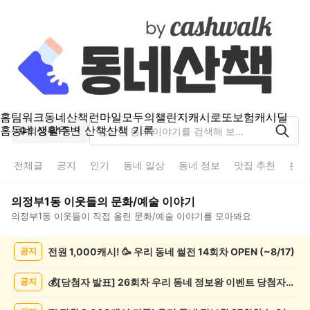
홈
팀워크
동네산책
런마일
모두의챌린지
캐시로또
보험
캐시딜
홈
동네 생활
주변 산책
산책 기록
의정부1동
전체글
공지
인기
동네 일상
동네 정보
맛집 추천
분실
의정부1동
이웃들의
문화/예술
이야기
의정부1동
이웃들이 직접 올린
문화/예술
이야기를 모아봐요
의
전원 1,000캐시! 🥳 우리 동네 썰전 14회차 OPEN (~8/17)
공지
정
부
1
💰[당첨자 발표] 26회차 우리 동네 정보왕 이벤트 당첨자를 발표합니다!
공지
동
문