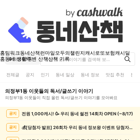
홈
팀워크
동네산책
런마일
모두의챌린지
캐시로또
보험
캐시딜
홈
동네 생활
주변 산책
산책 기록
의정부1동
전체글
공지
인기
동네 일상
동네 정보
맛집 추천
분실
의정부1동
이웃들의
독서/글쓰기
이야기
의정부1동
이웃들이 직접 올린
독서/글쓰기
이야기를 모아봐요
의
전원 1,000캐시! 🥳 우리 동네 썰전 14회차 OPEN (~8/17)
공지
정
부
1
💰[당첨자 발표] 26회차 우리 동네 정보왕 이벤트 당첨자를 발표합니다!
공지
동
독