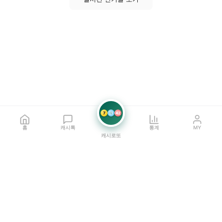
7
21
42
홈
캐시톡
통계
MY
캐시로또