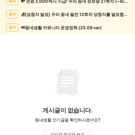
💸 전원 2,000캐시 지급! 우리 동네 정보왕 27회차 (~8/10)
공지
서/
글
💰[당첨자 발표] 우리 동네 썰전 12회차 당첨자를 발표합니다!
공지
쓰
기
게
📢동네생활 커뮤니티 운영정책 (25.08 ver)
공지
시
글
목
록
게시글이 없습니다.
동네생활 인기글을 확인하시겠어요?
실시간 인기글 보기