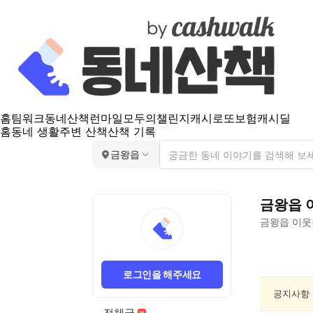
홈
팀워크
동네산책
런마일
모두의챌린지
캐시로또
보험
캐시딜
홈
동네 생활
주변 산책
산책 기록
금왕읍
금왕읍
금왕읍
이웃
금
왕
로그인을 해주세요
읍
친
공지사항
목/
전체글