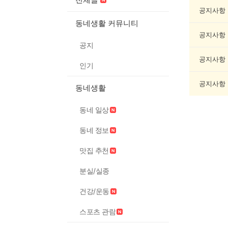
모
임
공지사항
게
동네생활 커뮤니티
시
공지사항
글
공지
목
록
공지사항
인기
공지사항
동네생활
동네 일상
동네 정보
맛집 추천
분실/실종
건강/운동
스포츠 관람