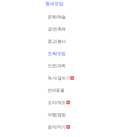
동네모임
문화/예술
공연/축제
종교/봉사
친목/모임
인문/과학
독서/글쓰기
반려동물
요리/제조
여행/캠핑
음악/악기