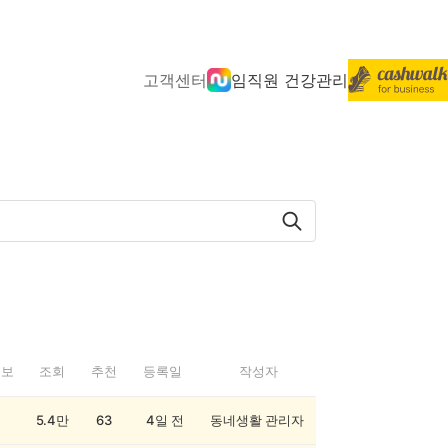
고객센터
임직원 건강관리
정보
조회
추천
등록일
작성자
5.4만
63
4일 전
동네생활 관리자