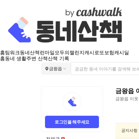
홈
팀워크
동네산책
런마일
모두의챌린지
캐시로또
보험
캐시딜
홈
동네 생활
주변 산책
산책 기록
금왕읍
금왕읍
금왕읍
이웃
금
왕
로그인을 해주세요
읍
인
공지사항
문/
전체글