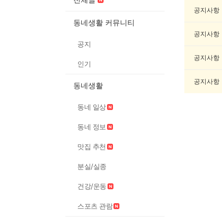
과
학
공지사항
게
동네생활 커뮤니티
시
공지사항
글
공지
목
록
공지사항
인기
공지사항
동네생활
동네 일상
동네 정보
맛집 추천
분실/실종
건강/운동
스포츠 관람