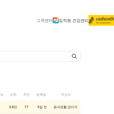
고객센터
임직원 건강관리
정보
조회
추천
등록일
작성자
6.6만
77
5일 전
동네생활 관리자