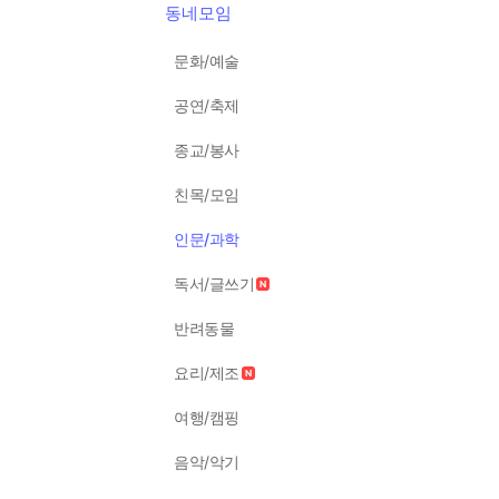
동네모임
문화/예술
공연/축제
종교/봉사
친목/모임
인문/과학
독서/글쓰기
반려동물
요리/제조
여행/캠핑
음악/악기