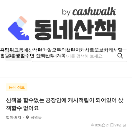
홈
팀워크
동네산책
런마일
모두의챌린지
캐시로또
보험
캐시딜
홈
동네 생활
주변 산책
산책 기록
금왕읍
동네 정보
산책을 할수없는 공장안에 캐시적립이 되어있어 삱
책할수 없어요
할아버지
금왕읍
826
21
9
1년 전