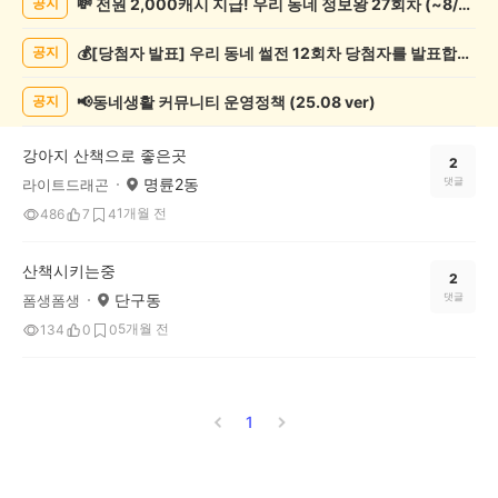
💸 전원 2,000캐시 지급! 우리 동네 정보왕 27회차 (~8/10)
공지
동
물
💰[당첨자 발표] 우리 동네 썰전 12회차 당첨자를 발표합니다!
공지
게
시
글
📢동네생활 커뮤니티 운영정책 (25.08 ver)
공지
목
록
강아지 산책으로 좋은곳
2
명륜2동
댓글
라이트드래곤
1개월 전
486
7
4
산책시키는중
2
단구동
댓글
폼생폼생
5개월 전
134
0
0
1