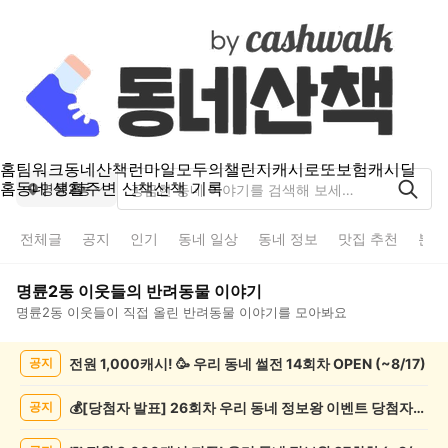
홈
팀워크
동네산책
런마일
모두의챌린지
캐시로또
보험
캐시딜
홈
동네 생활
주변 산책
산책 기록
명륜2동
전체글
공지
인기
동네 일상
동네 정보
맛집 추천
분실
명륜2동
이웃들의
반려동물
이야기
명륜2동
이웃들이 직접 올린
반려동물
이야기를 모아봐요
명
전원 1,000캐시! 🥳 우리 동네 썰전 14회차 OPEN (~8/17)
공지
륜
2
동
💰[당첨자 발표] 26회차 우리 동네 정보왕 이벤트 당첨자를 발표합니다!
공지
반
려