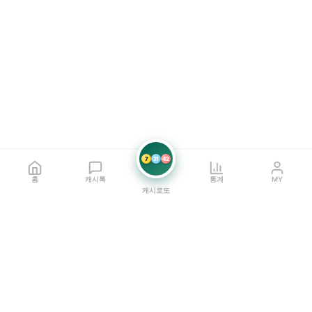
7
21
42
홈
캐시톡
통계
MY
캐시로또