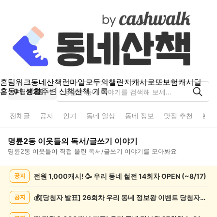
홈
팀워크
동네산책
런마일
모두의챌린지
캐시로또
보험
캐시딜
홈
동네 생활
주변 산책
산책 기록
명륜2동
전체글
공지
인기
동네 일상
동네 정보
맛집 추천
분실
명륜2동
이웃들의
독서/글쓰기
이야기
명륜2동
이웃들이 직접 올린
독서/글쓰기
이야기를 모아봐요
명
전원 1,000캐시! 🥳 우리 동네 썰전 14회차 OPEN (~8/17)
공지
륜
2
동
💰[당첨자 발표] 26회차 우리 동네 정보왕 이벤트 당첨자를 발표합니다!
공지
독
서/