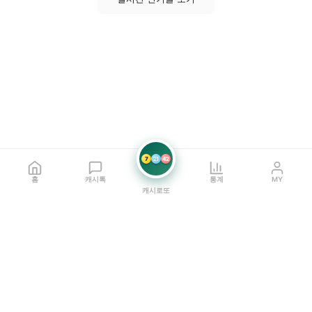
7
21
42
홈
캐시톡
통계
MY
캐시로또