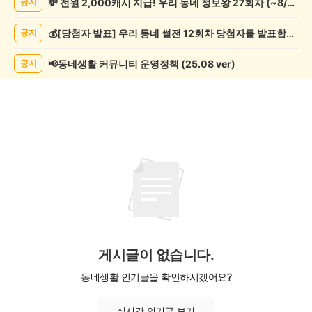
💸 전원 2,000캐시 지급! 우리 동네 정보왕 27회차 (~8/10)
공지
글
쓰
💰[당첨자 발표] 우리 동네 썰전 12회차 당첨자를 발표합니다!
공지
기
게
시
📢동네생활 커뮤니티 운영정책 (25.08 ver)
공지
글
목
록
게시글이 없습니다.
동네생활 인기글을 확인하시겠어요?
실시간 인기글 보기