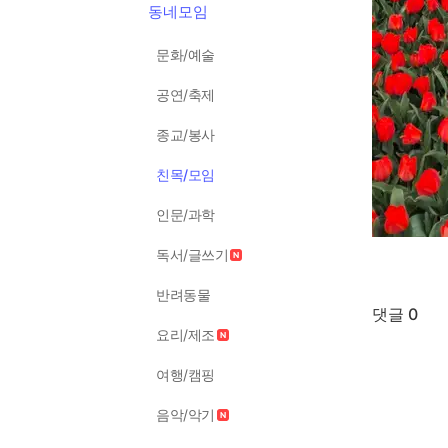
동네모임
문화/예술
공연/축제
종교/봉사
친목/모임
인문/과학
독서/글쓰기
반려동물
댓글 0
요리/제조
여행/캠핑
음악/악기