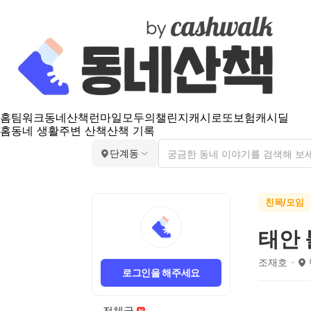
홈
팀워크
동네산책
런마일
모두의챌린지
캐시로또
보험
캐시딜
홈
동네 생활
주변 산책
산책 기록
단계동
친목/모임
태안
조재호
로그인을 해주세요
전체글