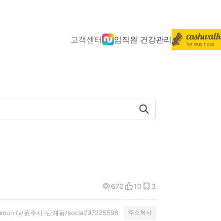
고객센터
임직원 건강관리
670
10
3
/community/원주시-단계동/social/97325598
주소복사