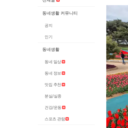
동네생활 커뮤니티
공지
인기
동네생활
동네 일상
동네 정보
맛집 추천
분실/실종
건강/운동
스포츠 관람