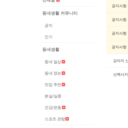
동
물
공지사항
게
동네생활 커뮤니티
시
공지사항
글
공지
목
록
공지사항
인기
공지사항
동네생활
강아지 
동네 일상
동네 정보
산책시키
맛집 추천
분실/실종
건강/운동
스포츠 관람