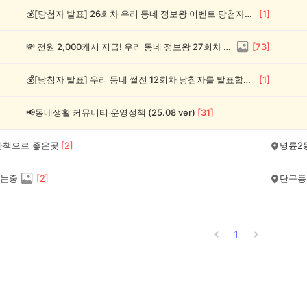
💰[당첨자 발표] 26회차 우리 동네 정보왕 이벤트 당첨자를 발표합니다!
[
1
]
💸 전원 2,000캐시 지급! 우리 동네 정보왕 27회차 (~8/10)
[
73
]
💰[당첨자 발표] 우리 동네 썰전 12회차 당첨자를 발표합니다!
[
1
]
📢동네생활 커뮤니티 운영정책 (25.08 ver)
[
31
]
산책으로 좋은곳
[
2
]
명륜2
는중
[
2
]
단구동
1