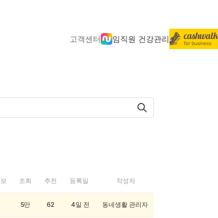
고객센터
임직원 건강관리
정보
조회
추천
등록일
작성자
5만
62
4일 전
동네생활 관리자