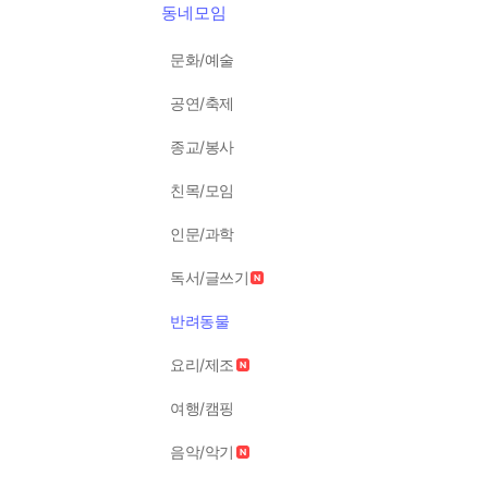
동네모임
문화/예술
공연/축제
종교/봉사
친목/모임
인문/과학
독서/글쓰기
반려동물
요리/제조
여행/캠핑
음악/악기