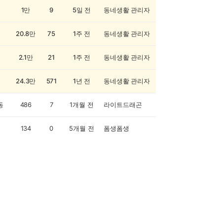
1만
9
5일 전
동네생활 관리자
20.8만
75
1주 전
동네생활 관리자
2.1만
21
1주 전
동네생활 관리자
24.3만
571
1년 전
동네생활 관리자
동
486
7
1개월 전
라이트드래곤
134
0
5개월 전
폼생폼생