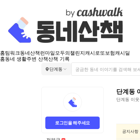
홈
팀워크
동네산책
런마일
모두의챌린지
캐시로또
보험
캐시딜
홈
동네 생활
주변 산책
산책 기록
단계동
단계동
단계동
이웃
단
계
로그인을 해주세요
동
반
공지사항
려
전체글