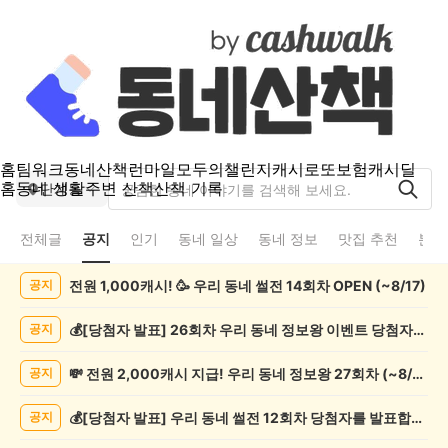
홈
팀워크
동네산책
런마일
모두의챌린지
캐시로또
보험
캐시딜
홈
동네 생활
주변 산책
산책 기록
단계동
전체글
공지
인기
동네 일상
동네 정보
맛집 추천
분실
단
전원 1,000캐시! 🥳 우리 동네 썰전 14회차 OPEN (~8/17)
공지
계
동
공
💰[당첨자 발표] 26회차 우리 동네 정보왕 이벤트 당첨자를 발표합니다!
공지
지
게
💸 전원 2,000캐시 지급! 우리 동네 정보왕 27회차 (~8/10)
공지
시
글
💰[당첨자 발표] 우리 동네 썰전 12회차 당첨자를 발표합니다!
공지
목
록